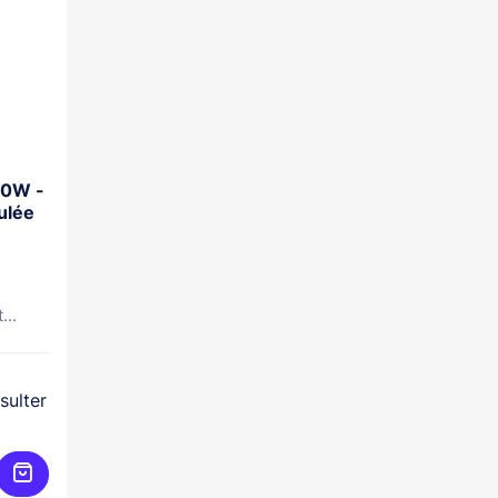
60W -
ulée
...
sulter