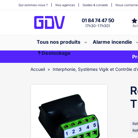
Qui sommes-nous ?
Nos agences
Guides & conseils
Nous contacte
01 84 74 47 50
(7h30-17h30)
Tous nos produits
Alarme incendie
Destockage
Première commande ?
EXCLU WEB
Pr
Accueil
Interphonie, Systèmes Vigik et Contrôle d'
R
T
Ré
Réf