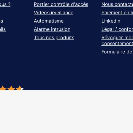
ous ?
Portier contrôle d'accès
Nous contact
Vidéosurveillance
Paiement en l
ns
Automatisme
Linkedin
ils
Alarme intrusion
Légal / confo
Tous nos produits
Révoquer mo
consentemen
Formulaire de
- À vos côtés, de l'étude à l'installation. Tous droits réservés - Réalisation Ag