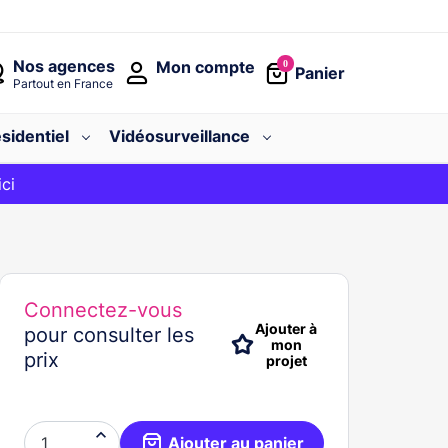
Nos agences
Mon compte
0
Panier
Partout en France
sidentiel
Vidéosurveillance
avec le code
ici
BIENVENUE
Connectez-vous
Ajouter à
pour consulter les
mon
prix
projet

Ajouter au panier