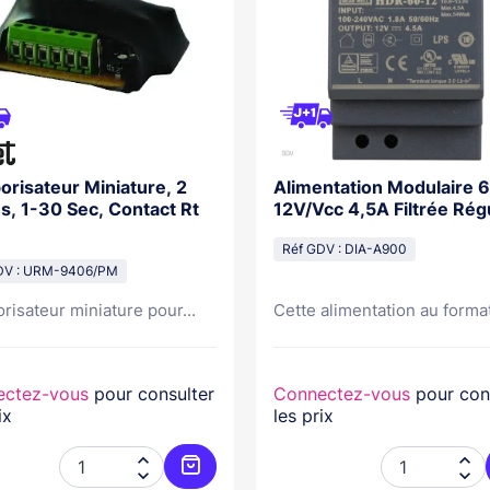
risateur Miniature, 2
Alimentation Modulaire 
, 1-30 Sec, Contact Rt
12V/Vcc 4,5A Filtrée Rég
Réf GDV : DIA-A900
DV : URM-9406/PM
isateur miniature pour...
Cette alimentation au format
ectez-vous
pour consulter
Connectez-vous
pour con
ix
les prix



