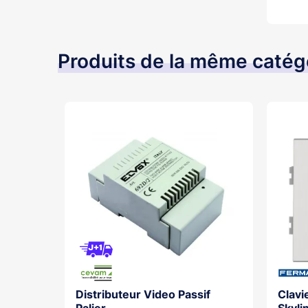
Produits de la même catég
s-
Distributeur Video Passif
Clav