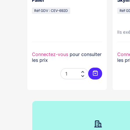
bres-
Palier
Skyli
Réf GDV : CEV-692D
Réf G
WH
Ils ex
nsulter
Connectez-vous
pour consulter
Conn
les prix
les pr




Ajouter au panier
Ajouter au pani