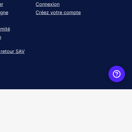
er
Connexion
igne
Créez votre compte
rmité
n
t
 retour SAV
ence
WebXY