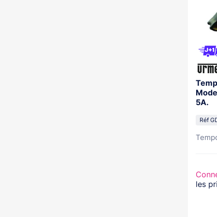
Tempo
Modes
5A.
Réf G
Tempor
Conn
les pr