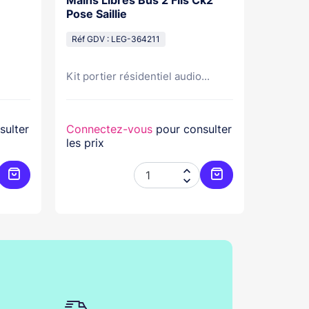
Mains Libres Bus 2 Fils Ck2
Pour É
Pose Saillie
300Eos
Réf GDV : LEG-364211
Réf GDV
Câble d
Kit portier résidentiel audio...
pour...
sulter
Connectez-vous
pour consulter
Connec
les prix
les prix


Ajouter au panier
Ajouter au panier