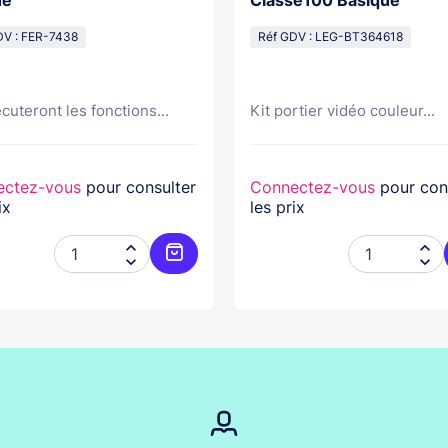
ne
Classe100 Basique
DV : FER-7438
Réf GDV : LEG-BT364618
écuteront les fonctions...
Kit portier vidéo couleur...
ectez-vous
pour consulter
Connectez-vous
pour con
ix
les prix




er
Ajouter au panier