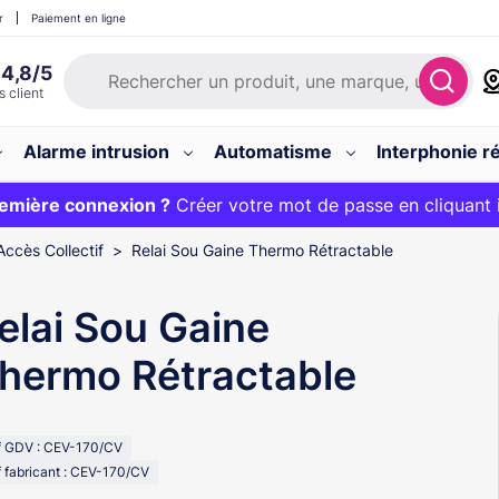
r
Paiement en ligne
Alarme intrusion
Automatisme
Interphonie ré
 :
emière connexion ?
20€ OFFERT sur votre panier et livraison 24/48h gratuite 
Créer votre mot de passe en cliquant 
Accès Collectif
Relai Sou Gaine Thermo Rétractable
elai Sou Gaine
hermo Rétractable
f GDV : CEV-170/CV
 fabricant : CEV-170/CV