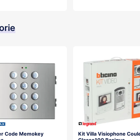
Ajouter au panier
orie
ier Code Memokey
Kit Villa Visiophone Coul