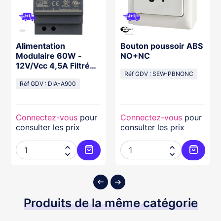
Alimentation
Bouton poussoir ABS
Modulaire 60W -
NO+NC
12V/Vcc 4,5A Filtrée
Régulée
Réf GDV : SEW-PBNONC
Réf GDV : DIA-A900
Connectez-vous
pour
Connectez-vous
pour
consulter les prix
consulter les prix




ter au panier
Ajouter au panier
Ajouter
Produits de la même catégorie