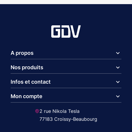
expand_more
A propos
expand_more
Nos produits
expand_more
Infos et contact
expand_more
Mon compte
2 rue Nikola Tesla
77183 Croissy-Beaubourg