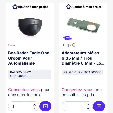
Ajouter à mon projet
Ajouter à mon projet
Bea Radar Eagle One
Adaptateurs Mâles
Groom Pour
6,35 Mm / Trou
Automatisme
Diamètre 6 Mm - Lot
De 10 Pc
Réf GDV : GRO-
Réf GDV : IZY-BCAF635F6
GRA249410
Connectez-vous
pour
Connectez-vous
pour
consulter les prix
consulter les prix




ter au panier
Ajouter au panier
Ajouter