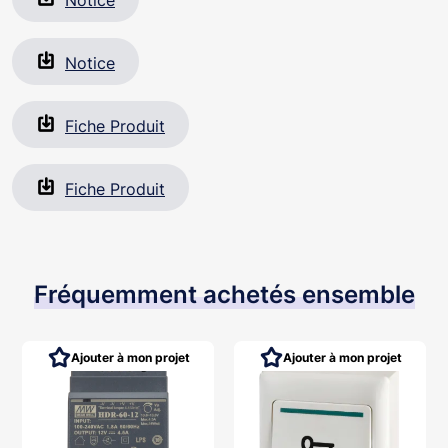
Conditionnement par : 1-10-50
Code douane / Code DEEE : 8536500700 / P12.01
Code EAN 13 : 3760273112936
Notice
Fiche Produit
Fiche Produit
Fréquemment achetés ensemble
Ajouter à mon projet
Ajouter à mon projet