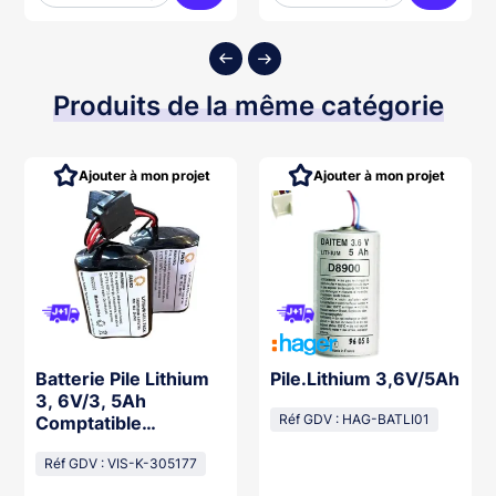
ter au panier
Ajouter au panier
Ajouter
Produits de la même catégorie
Ajouter à mon projet
Ajouter à mon projet
Batterie Pile Lithium
Pile.Lithium 3,6V/5Ah
3, 6V/3, 5Ah
Comptatible
Réf GDV : HAG-BATLI01
Sr270/740
Réf GDV : VIS-K-305177