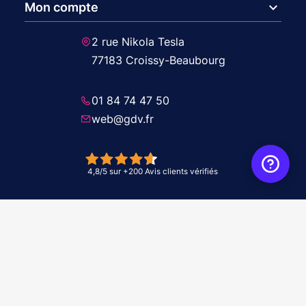
expand_more
Mon compte
2 rue Nikola Tesla
77183 Croissy-Beaubourg
01 84 74 47 50
web@gdv.fr
© 2026 GDV - À vos côtés, de l'étude à l'installation. Tous droits réservés -
Réalisation Agence
WebXY