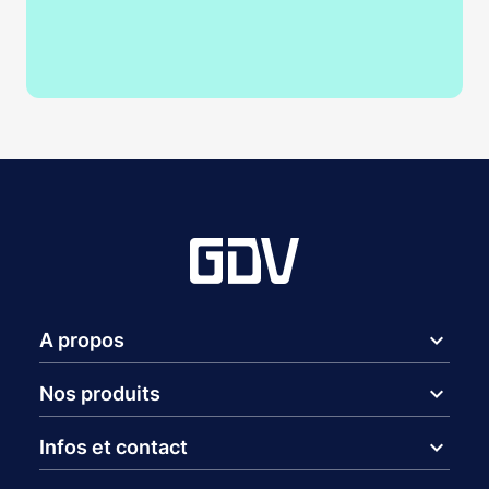
expand_more
A propos
expand_more
Nos produits
expand_more
Infos et contact