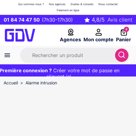
Qui sommes-nous ?
Nos agences
Guides & conseils
Nous contacter
Paiement en ligne
01 84 74 47 50
(7h30-17h30)
0
Agences
Mon compte
Panier
remière connexion ?
Première commande ?
EXCLU WEB :
Créer votre mot de passe en
20€ OFFERT sur votre panier
et livraison 24/48h gratuite avec le code
cliquant ici
BIENVENUE
Accueil
Alarme intrusion