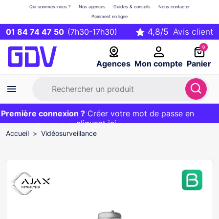
Qui sommes-nous ?
Nos agences
Guides & conseils
Nous contacter
Paiement en ligne
01 84 74 47 50
(7h30-17h30)
0
Agences
Mon compte
Panier
remière connexion ?
Première commande ?
EXCLU WEB :
Créer votre mot de passe en
20€ OFFERT sur votre panier
et livraison 24/48h gratuite avec le code
cliquant ici
BIENVENUE
Accueil
Vidéosurveillance