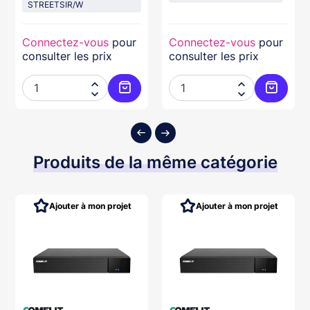
STREETSIR/W
Connectez-vous
pour
Connectez-vous
pour
consulter les prix
consulter les prix




ter au panier
Ajouter au panier
Ajouter
Produits de la même catégorie
Ajouter à mon projet
Ajouter à mon projet