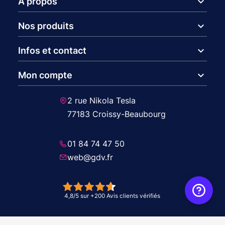
expand_more
A propos
expand_more
Nos produits
expand_more
Infos et contact
expand_more
Mon compte
2 rue Nikola Tesla
77183 Croissy-Beaubourg
01 84 74 47 50
web@gdv.fr