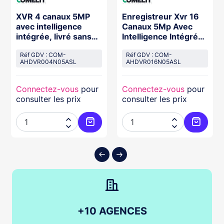
XVR 4 canaux 5MP
Enregistreur Xvr 16
avec intelligence
Canaux 5Mp Avec
intégrée, livré sans
Intelligence Intégrée,
disque dur. Pour
Livré Sans Disque.
Réf GDV : COM-
Réf GDV : COM-
AHDVR004N05ASL
AHDVR016N05ASL
Connectez-vous
pour
Connectez-vous
pour
consulter les prix
consulter les prix




ter au panier
Ajouter au panier
Ajouter
+10 AGENCES