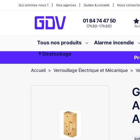
Qui sommes-nous ?
Nos agences
Guides & conseils
Nous contacte
01 84 74 47 50
(7h30-17h30)
Tous nos produits
Alarme incendie
Destockage
Première commande ?
EXCLU WEB
Pr
Accueil
Verrouillage Électrique et Mécanique
Ve
G
A
A
Ré