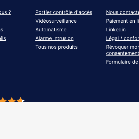
ous ?
Portier contrôle d'accès
Nous contact
Vidéosurveillance
Paiement en l
ns
Automatisme
Linkedin
ils
Alarme intrusion
Légal / confo
Tous nos produits
Révoquer mo
consentemen
Formulaire de
- À vos côtés, de l'étude à l'installation. Tous droits réservés - Réalisation Ag