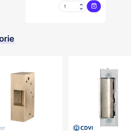


Ajouter au panie
orie