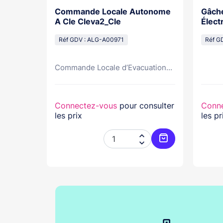
Commande Locale Autonome
Gâche
ché alu
A Cle Cleva2_Cle
Élect
Contre
Réf GDV : ALG-A00971
Réf G
CA5
...
Commande Locale d’Evacuation...
nsulter
Connectez-vous
pour consulter
Conn
les prix
les pr




Ajouter au panier
Ajouter au pani