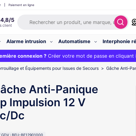
r
Paiement en ligne
Alarme intrusion
Automatisme
Interphonie ré
 :
emière connexion ?
20€ OFFERT sur votre panier et livraison 24/48h gratuite 
Créer votre mot de passe en cliquant 
rrouillage et Équipements pour Issues de Secours
Gâche Anti-Pan
âche Anti-Panique
p Impulsion 12 V
c/Dc
f GDV : BEU-BE12901000