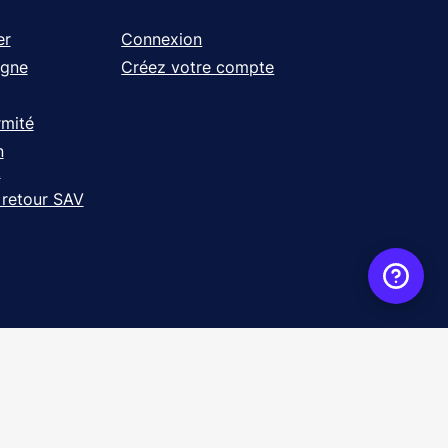
er
Connexion
igne
Créez votre compte
rmité
n
t
 retour SAV
ence
WebXY