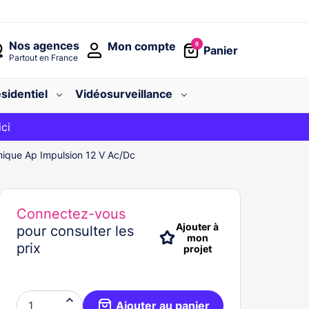
Nos agences
Mon compte
0
Panier
Partout en France
sidentiel
Vidéosurveillance
avec le code
ici
BIENVENUE
ique Ap Impulsion 12 V Ac/Dc
Connectez-vous
Ajouter à
pour consulter les
mon
prix
projet

Ajouter au panier