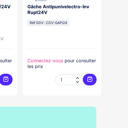
n 10/24V
Gâche Antipunivelectro-Inv
Gâche a
Rupt24V
12V DC
Réf GDV : CDV-GAPI24
Réf GDV
4V
Gâche sy
sulter
Connectez-vous
pour consulter
Connec
les prix
les prix


Ajouter au panier
Ajouter au panier