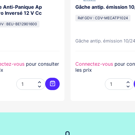
 Anti-Panique Ap
Gâche antip. émissio
ro Inversé 12 V Cc
Réf GDV : CDV-MECATP1024
DV : BEU-BE12901600
Gâche antip. émission 10/2
ectez-vous
pour consulter
Connectez-vous
pour con
ix
les prix




er
Ajouter au panier