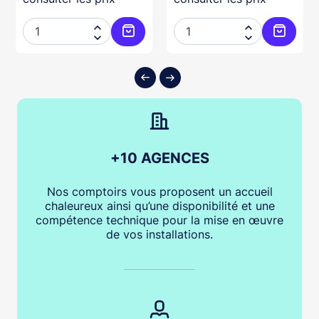




ter au panier
Ajouter au panier
Ajouter
+10 AGENCES
Nos comptoirs vous proposent un accueil
chaleureux ainsi qu’une disponibilité et une
compétence technique pour la mise en œuvre
de vos installations.