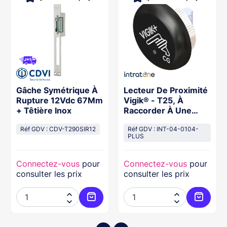
Gâche Symétrique À
Lecteur De Proximité
Rupture 12Vdc 67Mm
Vigik® - T25, À
+ Têtière Inox
Raccorder À Une
Centrale De Gestion
Réf GDV : CDV-T290SIR12
Réf GDV : INT-04-0104-
PLUS
Connectez-vous
pour
Connectez-vous
pour
consulter les prix
consulter les prix




ter au panier
Ajouter au panier
Ajouter