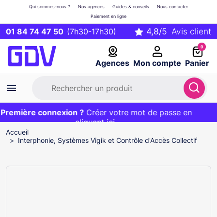
Qui sommes-nous ?
Nos agences
Guides & conseils
Nous contacter
Paiement en ligne
01 84 74 47 50
(7h30-17h30)
0
Agences
Mon compte
Panier
remière connexion ?
Première commande ?
EXCLU WEB :
Créer votre mot de passe en
20€ OFFERT sur votre panier
et livraison 24/48h gratuite avec le code
cliquant ici
BIENVENUE
Accueil
Interphonie, Systèmes Vigik et Contrôle d'Accès Collectif