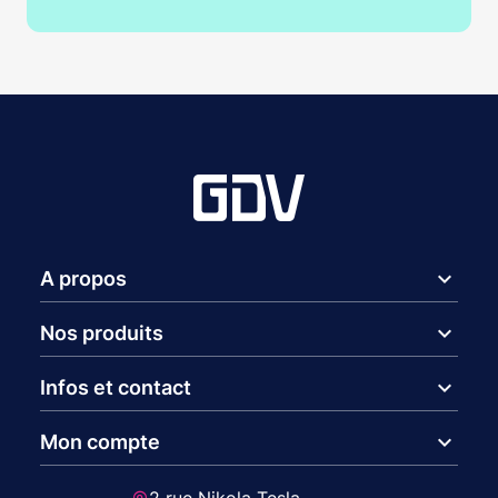
expand_more
A propos
expand_more
Nos produits
expand_more
Infos et contact
expand_more
Mon compte
2 rue Nikola Tesla