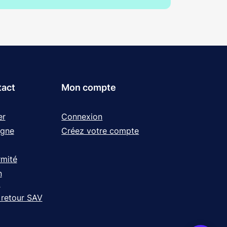
tact
Mon compte
er
Connexion
igne
Créez votre compte
rmité
n
t
 retour SAV