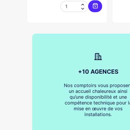




Ajouter au panier
Ajouter au pani
+10 AGENCES
Nos comptoirs vous proposen
un accueil chaleureux ainsi
qu’une disponibilité et une
compétence technique pour l
mise en œuvre de vos
installations.