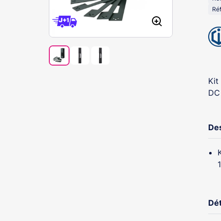
Réf
Kit
DC 
Des
Dét