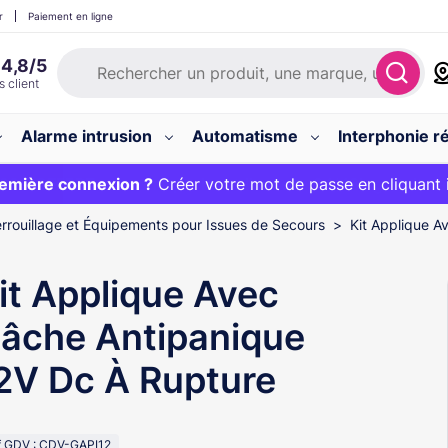
r
Paiement en ligne
Alarme intrusion
Automatisme
Interphonie ré
 :
emière connexion ?
20€ OFFERT sur votre panier et livraison 24/48h gratuite 
Créer votre mot de passe en cliquant 
rrouillage et Équipements pour Issues de Secours
Kit Applique A
it Applique Avec
âche Antipanique
2V Dc À Rupture
f GDV : CDV-GAPI12