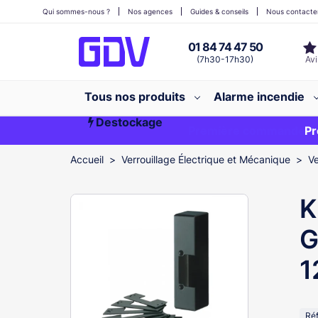
Qui sommes-nous ?
Nos agences
Guides & conseils
Nous contacte
01 84 74 47 50
(7h30-17h30)
Tous nos produits
Alarme incendie
Destockage
Première commande ?
EXCLU WEB
Pr
Accueil
Verrouillage Électrique et Mécanique
Ve
K
G
1
Ré