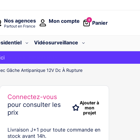
Nos agences
Mon compte
0
Panier
Partout en France
sidentiel
Vidéosurveillance
avec le code
ici
BIENVENUE
vec Gâche Antipanique 12V Dc À Rupture
Connectez-vous
Ajouter à
pour consulter les
mon
prix
projet
Livraison J+1 pour toute commande en
stock avant 14h.