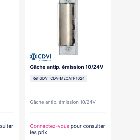
Gâche antip. émission 10/24V
Gâche 
Rupt2
Réf GDV : CDV-MECATP1024
Réf GDV
Gâche antip. émission 10/24V
sulter
Connectez-vous
pour consulter
Connec
les prix
les prix