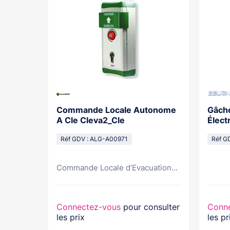
Commande Locale Autonome
Gâche
ché alu
A Cle Cleva2_Cle
Élect
Contre
Réf GDV : ALG-A00971
Réf G
CA5
...
Commande Locale d’Evacuation...
nsulter
Connectez-vous
pour consulter
Conn
les prix
les pr