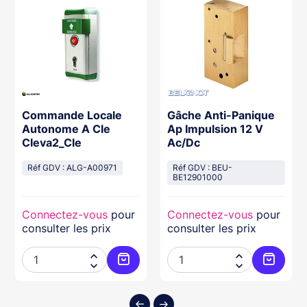
Commande Locale
Gâche Anti-Panique
Autonome A Cle
Ap Impulsion 12 V
Cleva2_Cle
Ac/Dc
Réf GDV : ALG-A00971
Réf GDV : BEU-
BE12901000
Connectez-vous
pour
Connectez-vous
pour
consulter les prix
consulter les prix




ter au panier
Ajouter au panier
Ajouter