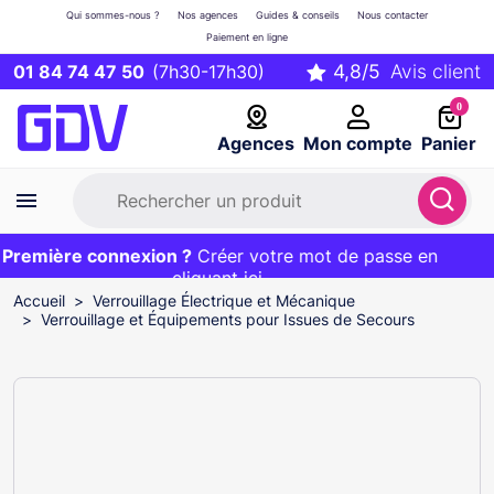
Qui sommes-nous ?
Nos agences
Guides & conseils
Nous contacter
Paiement en ligne
01 84 74 47 50
(7h30-17h30)
0
Agences
Mon compte
Panier
remière connexion ?
Première commande ?
EXCLU WEB :
Créer votre mot de passe en
20€ OFFERT sur votre panier
et livraison 24/48h gratuite avec le code
cliquant ici
BIENVENUE
Accueil
Verrouillage Électrique et Mécanique
Verrouillage et Équipements pour Issues de Secours