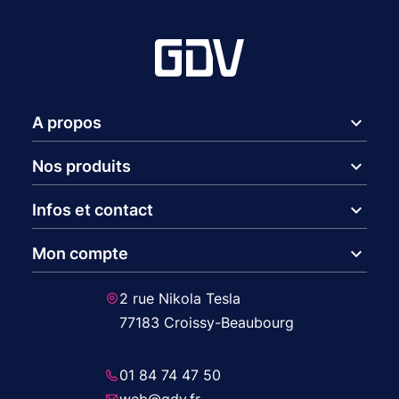
expand_more
A propos
expand_more
Nos produits
expand_more
Infos et contact
expand_more
Mon compte
2 rue Nikola Tesla
77183 Croissy-Beaubourg
01 84 74 47 50
web@gdv.fr