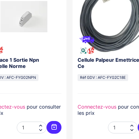
face 1 Sortie Npn
Cellule Palpeur Emettric
elle Norme
Ce
DV : AFC-FYG02NPN
Réf GDV : AFC-FYG2C18E
ectez-vous
pour consulter
Connectez-vous
pour con
ix
les prix




er
Ajouter au panier