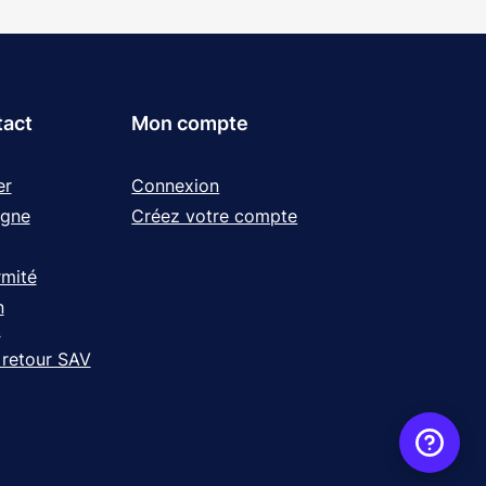
tact
Mon compte
er
Connexion
igne
Créez votre compte
rmité
n
t
 retour SAV