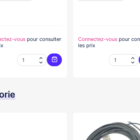
ectez-vous
pour consulter
Connectez-vous
pour con
ix
les prix




er
Ajouter au panier
orie