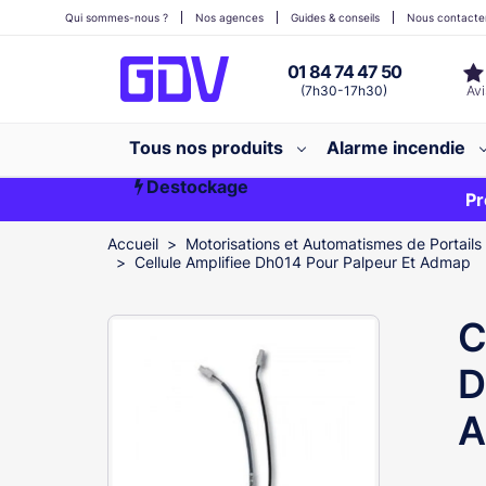
Qui sommes-nous ?
Nos agences
Guides & conseils
Nous contacte
01 84 74 47 50
(7h30-17h30)
Tous nos produits
Alarme incendie
Destockage
Première commande ?
EXCLU WEB
Pr
Accueil
Motorisations et Automatismes de Portails
Cellule Amplifiee Dh014 Pour Palpeur Et Admap
C
D
A