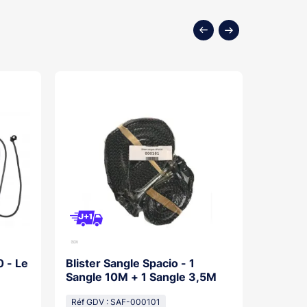
0 - Le
Blister Sangle Spacio - 1
Kit Mot
Sangle 10M + 1 Sangle 3,5M
Réf GDV
Réf GDV : SAF-000101