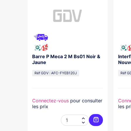
acha
Barre P Meca 2 M Bs01 Noir &
Inter
Jaune
Nouv
Réf GDV : AFC-FYEB120J
Réf G
nsulter
Connectez-vous
pour consulter
Conn
les prix
les pr




Ajouter au panier
Ajouter au pani