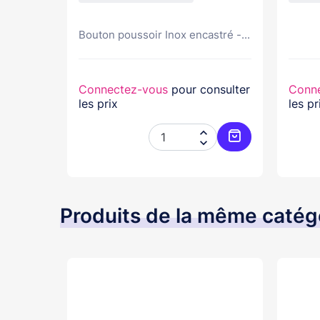
our...
Bouton poussoir Inox encastré -...
nsulter
Connectez-vous
pour consulter
Conn
les prix
les pr




Ajouter au panier
Ajouter au pani
Produits de la même catég