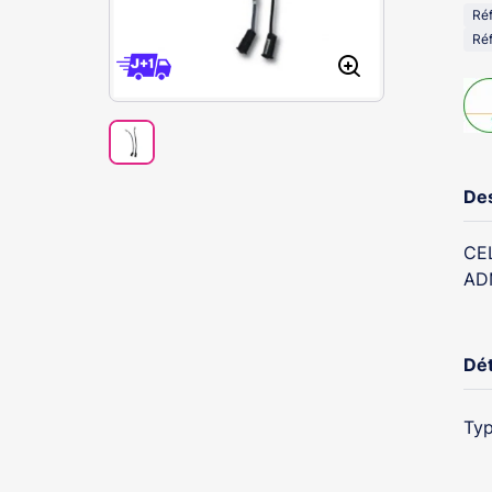
Ré
Réf
Des
CE
AD
Dét
Typ