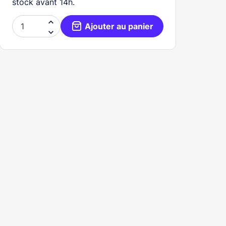
stock avant 14h.

Ajouter au panier
