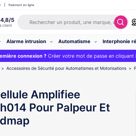
r
Paiement en ligne
Alarme intrusion
Automatisme
Interphonie ré
 :
emière connexion ?
20€ OFFERT sur votre panier et livraison 24/48h gratuite 
Créer votre mot de passe en cliquant 
Accessoires de Sécurité pour Automatismes et Motorisations
P
ellule Amplifiee
h014 Pour Palpeur Et
dmap