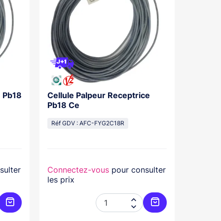
e Pb18
Cellule Palpeur Receptrice
Rail Al
Pb18 Ce
Réf GDV
Réf GDV : AFC-FYG2C18R
sulter
Connectez-vous
pour consulter
Connec
les prix
les prix


Ajouter au panier
Ajouter au panier