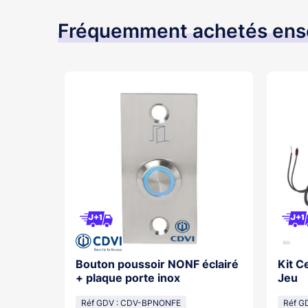
Fréquemment achetés en
he
Bouton poussoir NONF éclairé
Kit C
+ plaque porte inox
Jeu
te
Réf GDV : CDV-BPNONFE
Réf G