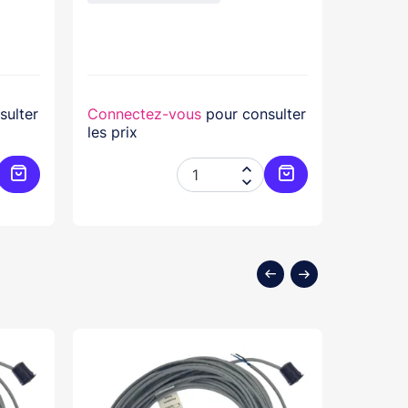
sulter
Connectez-vous
pour consulter
Connec
les prix
les prix


Ajouter au panier
Ajouter au panier