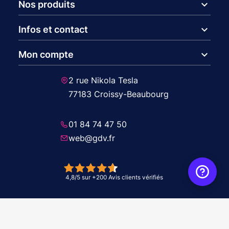
expand_more
Nos produits
expand_more
Infos et contact
expand_more
Mon compte
2 rue Nikola Tesla
77183 Croissy-Beaubourg
01 84 74 47 50
web@gdv.fr
© 2026 GDV - À vos côtés, de l'étude à l'installation. Tous droits réservés -