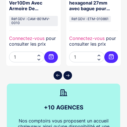
Ver10Dm Avec
hexagonal 27mm
Armoire De
avec bague pour
Commande Et
montage d'un
Encodeur Pour P
Réf GDV : CAM-801MV-
motoréducteur d'axe
Réf GDV : ETM-010861
0010
creux 25,4mm sur
arbre de porte creux
Connectez-vous
pour
Connectez-vous
pour
consulter les prix
consulter les prix




ter au panier
Ajouter au panier
Ajouter
+10 AGENCES
Nos comptoirs vous proposent un accueil
chaleureux ainsi qu’une disponibilité et une