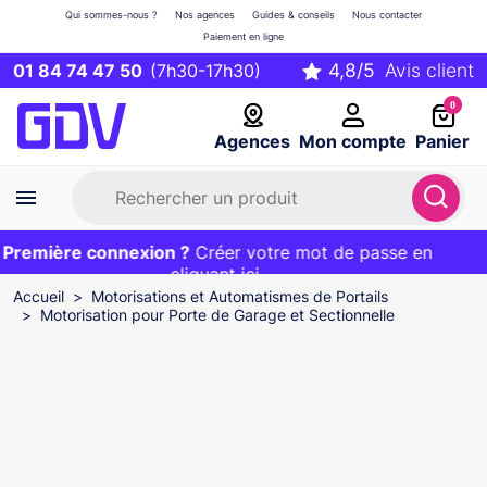
Qui sommes-nous ?
Nos agences
Guides & conseils
Nous contacter
Paiement en ligne
01 84 74 47 50
(7h30-17h30)
0
Agences
Mon compte
Panier
Première connexion ?
Première commande ?
EXCLU WEB :
Créer votre mot de passe en
20€ OFFERT sur votre panier
et livraison 24/48h gratuite avec le code
cliquant ici
BIENVENUE
Accueil
Motorisations et Automatismes de Portails
Motorisation pour Porte de Garage et Sectionnelle