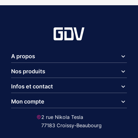
expand_more
A propos
expand_more
Nos produits
expand_more
Infos et contact
expand_more
Mon compte
2 rue Nikola Tesla
77183 Croissy-Beaubourg