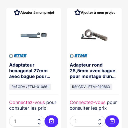
Ajouter à mon projet
Ajouter à mon projet
Adaptateur
Adapteur rond
hexagonal 27mm
28,5mm avec bague
avec bague pour
pour montage d'un
montage d'un
motoréducteur d'axe
motoréducteur d'axe
Réf GDV : ETM-010861
creux 25,4mm sur
Réf GDV : ETM-010863
creux 25,4mm sur
arbre de porte creux
arbre de porte creux
Connectez-vous
pour
Connectez-vous
pour
consulter les prix
consulter les prix



