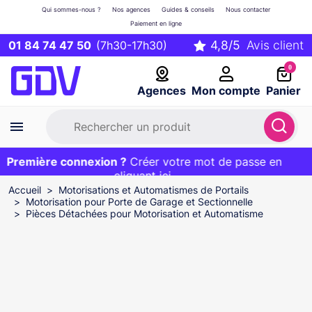
Qui sommes-nous ?
Nos agences
Guides & conseils
Nous contacter
Paiement en ligne
01 84 74 47 50
(7h30-17h30)
0
Agences
Mon compte
Panier
Première connexion ?
Première commande ?
EXCLU WEB :
Créer votre mot de passe en
20€ OFFERT sur votre panier
et livraison 24/48h gratuite avec le code
cliquant ici
BIENVENUE
Accueil
Motorisations et Automatismes de Portails
Motorisation pour Porte de Garage et Sectionnelle
Pièces Détachées pour Motorisation et Automatisme