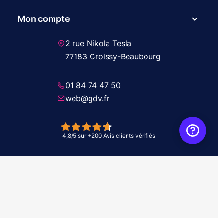
expand_more
Mon compte
2 rue Nikola Tesla
77183 Croissy-Beaubourg
01 84 74 47 50
web@gdv.fr
© 2026 GDV - À vos côtés, de l'étude à l'installation. Tous droits réservés -
Réalisation Agence
WebXY