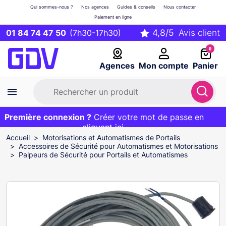
Qui sommes-nous ?
Nos agences
Guides & conseils
Nous contacter
Paiement en ligne
01 84 74 47 50
(7h30-17h30)
0
Agences
Mon compte
Panier
Première connexion ?
Première commande ?
EXCLU WEB :
Créer votre mot de passe en
20€ OFFERT sur votre panier
et livraison 24/48h gratuite avec le code
cliquant ici
BIENVENUE
Accueil
Motorisations et Automatismes de Portails
Accessoires de Sécurité pour Automatismes et Motorisations
Palpeurs de Sécurité pour Portails et Automatismes