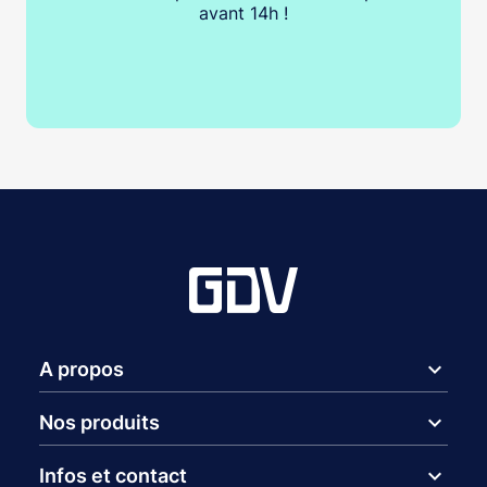
avant 14h !
expand_more
A propos
expand_more
Nos produits
expand_more
Infos et contact