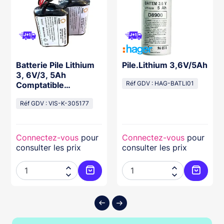
Batterie Pile Lithium
Pile.Lithium 3,6V/5Ah
3, 6V/3, 5Ah
Comptatible
Réf GDV : HAG-BATLI01
Sr270/740
Réf GDV : VIS-K-305177
Connectez-vous
pour
Connectez-vous
pour
consulter les prix
consulter les prix




ter au panier
Ajouter au panier
Ajouter