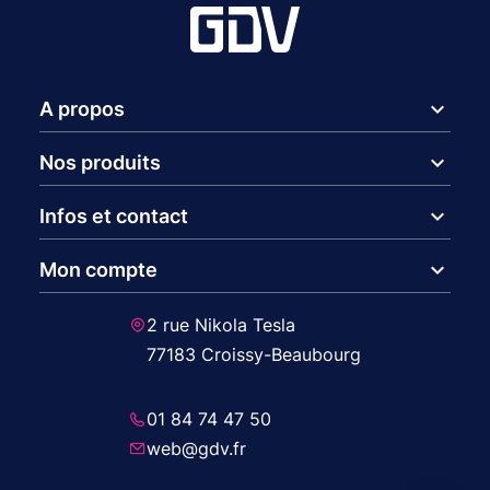
expand_more
A propos
expand_more
Nos produits
expand_more
Infos et contact
expand_more
Mon compte
2 rue Nikola Tesla
77183 Croissy-Beaubourg
01 84 74 47 50
web@gdv.fr