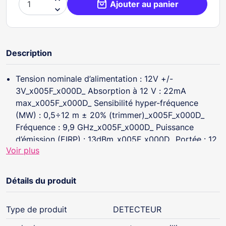
Ajouter au panier

Description
Tension nominale d’alimentation : 12V +/-
3V_x005F_x000D_ Absorption à 12 V : 22mA
max_x005F_x000D_ Sensibilité hyper-fréquence
(MW) : 0,5÷12 m ± 20% (trimmer)_x005F_x000D_
Fréquence : 9,9 GHz_x005F_x000D_ Puissance
d’émission (EIRP) : 13dBm_x005F_x000D_ Portée : 12
Voir plus
m_x005F_x000D_ Couverture hyper-fréquence (MW)
: 90° horizontale - 36° verticale_x005F_x000D_
Couverture IR : 90°_x005F_x000D_ Zones de
Détails du produit
détection : 18 faisceaux/4 plans avec creep
zone_x005F_x000D_ Relais d’alarme : 100mA / 24V
Type de produit
DETECTEUR
_x005F_x000D_ Pouvoir tamper anti-ouverture : 100
mA / 30V_x005F_x000D_ Temps de maintien en