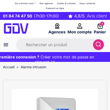
Qui sommes-nous ?
Nos agences
Guides & conseils
Nous contacter
Paiement en ligne
01 84 74 47 50
(7h30-17h30)
0
Agences
Mon compte
Panier
mière connexion ?
Première commande ?
EXCLU WEB :
Créer votre mot de passe en
20€ OFFERT sur votre panier
et livraison 24/48h gratuite avec le code
cliquant ici
BIENVENUE
Accueil
Alarme intrusion