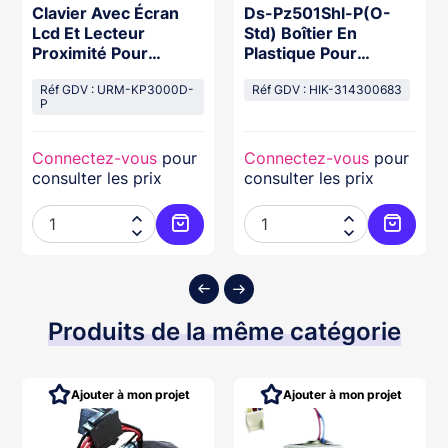
Clavier Avec Écran
Ds-Pz501Shl-P(O-
Lcd Et Lecteur
Std) Boîtier En
Proximité Pour
Plastique Pour
Centrales Série
Centrale Ax Hybride
Mp3000
Réf GDV : URM-KP3000D-
Pro V2
Réf GDV : HIK-314300683
P
Connectez-vous
pour
Connectez-vous
pour
consulter les prix
consulter les prix




ter au panier
Ajouter au panier
Ajouter
Produits de la même catégorie
Ajouter à mon projet
Ajouter à mon projet