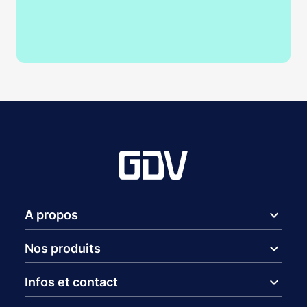
expand_more
A propos
expand_more
Nos produits
expand_more
Infos et contact