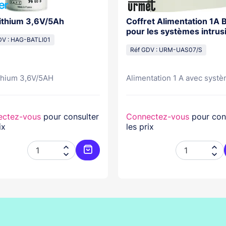
Lithium 3,6V/5Ah
Coffret Alimentation 1A Bat 7A
pour les systèmes intrus
DV : HAG-BATLI01
Réf GDV : URM-UAS07/S
ithium 3,6V/5AH
Alimentation 1 A avec systè
ectez-vous
pour consulter
Connectez-vous
pour con
ix
les prix




er
Ajouter au panier