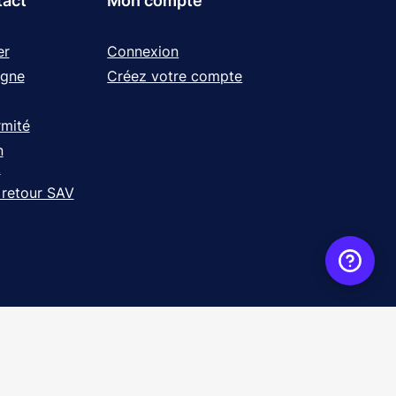
tact
Mon compte
er
Connexion
igne
Créez votre compte
rmité
n
t
 retour SAV
ence
WebXY