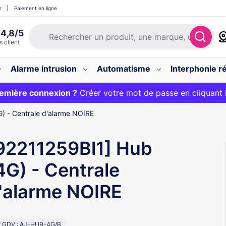
r
Paiement en ligne
Alarme intrusion
Automatisme
Interphonie ré
 :
emière connexion ?
20€ OFFERT sur votre panier et livraison 24/48h gratuite 
Créer votre mot de passe en cliquant 
) - Centrale d'alarme NOIRE
92211259Bl1] Hub
4G) - Centrale
'alarme NOIRE
f GDV : AJ-HUB-4G/B