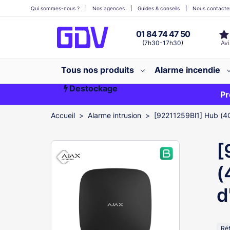
Qui sommes-nous ?
Nos agences
Guides & conseils
Nous contacte
01 84 74 47 50
(7h30-17h30)
Tous nos produits
Alarme incendie
Destockage
Première commande ?
EXCLU WEB
Pr
Accueil
Alarme intrusion
[92211259Bl1] Hub (4G
[
(
d
Ré