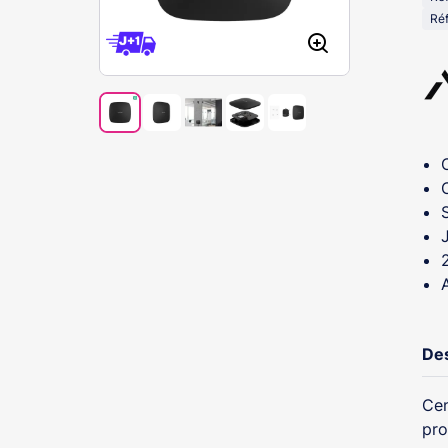
Réf
Des
Cen
pro