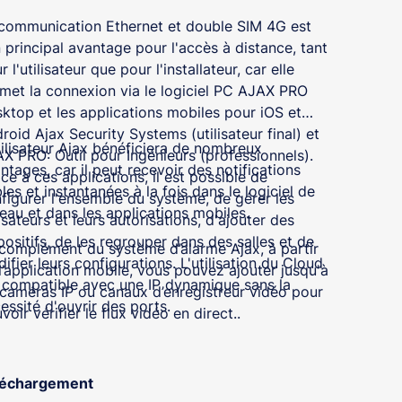
communication Ethernet et double SIM 4G est
 principal avantage pour l'accès à distance, tant
r l'utilisateur que pour l'installateur, car elle
met la connexion via le logiciel PC AJAX PRO
ktop et les applications mobiles pour iOS et
roid Ajax Security Systems (utilisateur final) et
tilisateur Ajax bénéficiera de nombreux
X PRO: Outil pour Ingénieurs (professionnels).
ntages, car il peut recevoir des notifications
ce à ces applications, il est possible de
bles et instantanées à la fois dans le logiciel de
figurer l'ensemble du système, de gérer les
eau et dans les applications mobiles.
lisateurs et leurs autorisations, d'ajouter des
positifs, de les regrouper dans des salles et de
complément du système d’alarme Ajax, à partir
ifier leurs configurations. L'utilisation du Cloud
l’application mobile, vous pouvez ajouter jusqu'à
 compatible avec une IP dynamique sans la
caméras IP ou canaux d’enregistreur vidéo pour
essité d'ouvrir des ports.
voir vérifier le flux vidéo en direct..
léchargement