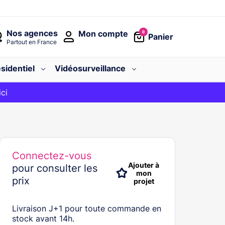
Nos agences
Mon compte
0
Panier
Partout en France
sidentiel
Vidéosurveillance
avec le code
ici
BIENVENUE
Connectez-vous
Ajouter à
pour consulter les
mon
prix
projet
Livraison J+1 pour toute commande en
stock avant 14h.