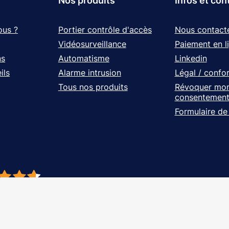
Nos produits
Infos et con
ous ?
Portier contrôle d'accès
Nous contact
Vidéosurveillance
Paiement en l
ns
Automatisme
Linkedin
ils
Alarme intrusion
Légal / confo
Tous nos produits
Révoquer mo
consentemen
Formulaire de
- À vos côtés, de l'étude à l'installation. Tous droits réservés - Réalisation Ag