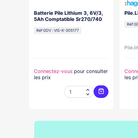
actile
Batterie Pile Lithium 3, 6V/3,
Pile.
yxal+
5Ah Comptatible Sr270/740
Réf G
Réf GDV : VIS-K-305177
Pile.l
nsulter
Connectez-vous
pour consulter
Conn
les prix
les pr




Ajouter au panier
Ajouter au pani