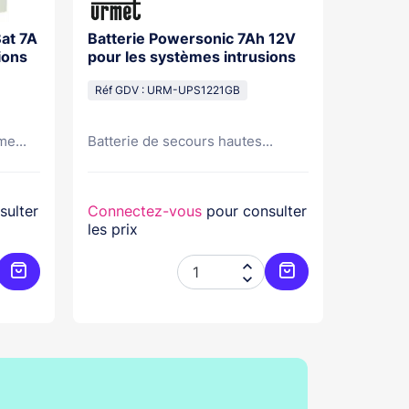
Batterie Powersonic 7Ah 12V
Batterie 
ions
pour les systèmes intrusions
Volts Dim pour systèmes
intrusi
Réf GDV : URM-UPS1221GB
Réf GDV
me...
Batterie de secours hautes...
Ce produ
sulter
Connectez-vous
pour consulter
Connec
les prix
les prix


Ajouter au panier
Ajouter au panier