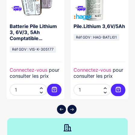
Batterie Pile Lithium
Pile.Lithium 3,6V/5Ah
3, 6V/3, 5Ah
Comptatible
Réf GDV : HAG-BATLI01
Sr270/740
Réf GDV : VIS-K-305177
Connectez-vous
pour
Connectez-vous
pour
consulter les prix
consulter les prix




ter au panier
Ajouter au panier
Ajouter