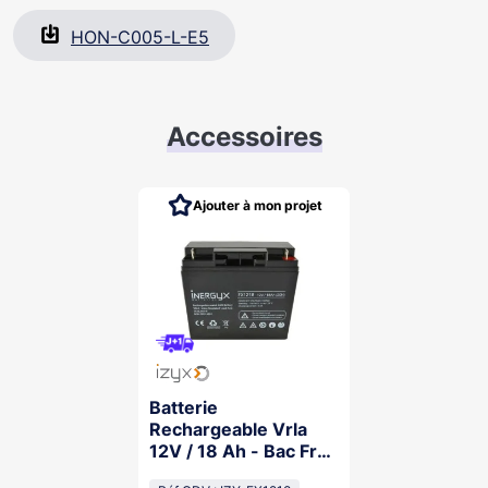
pour une installation facilitée
HON-C005-L-E5
Technologie Galaxy éprouvée et évolutive
Certifiée NF&A2P 2 boucliers, Classe de sécurité -
Grade 2, Classe environnementale II
Accessoires
Ajouter à mon projet
Batterie
Rechargeable Vrla
12V / 18 Ah - Bac Fr
Ul94 V-0 - 181 X 77 X