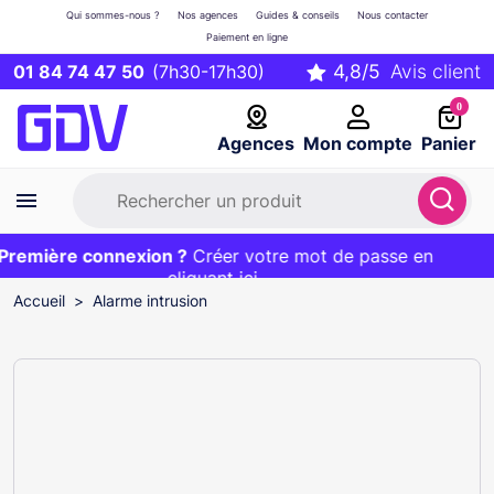
Qui sommes-nous ?
Nos agences
Guides & conseils
Nous contacter
Paiement en ligne
01 84 74 47 50
(7h30-17h30)
0
Agences
Mon compte
Panier
remière connexion ?
Première commande ?
EXCLU WEB :
Créer votre mot de passe en
20€ OFFERT sur votre panier
et livraison 24/48h gratuite avec le code
cliquant ici
BIENVENUE
Accueil
Alarme intrusion