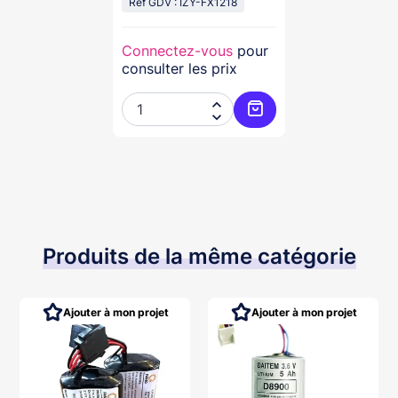
167 Mm
Réf GDV : IZY-FX1218
Connectez-vous
pour
consulter les prix


Ajouter au panier
Produits de la même catégorie
Ajouter à mon projet
Ajouter à mon projet