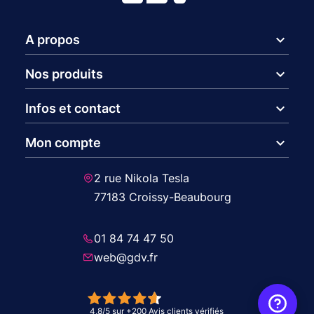
expand_more
A propos
expand_more
Nos produits
expand_more
Infos et contact
expand_more
Mon compte
2 rue Nikola Tesla
77183 Croissy-Beaubourg
01 84 74 47 50
web@gdv.fr