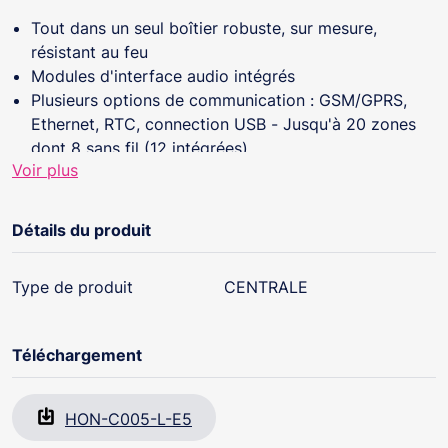
Tout dans un seul boîtier robuste, sur mesure,
résistant au feu
Modules d'interface audio intégrés
Plusieurs options de communication : GSM/GPRS,
Ethernet, RTC, connection USB - Jusqu'à 20 zones
dont 8 sans fil (12 intégrées)
Voir plus
Jusqu'à 25 utilisateurs
Protection de 3 zones
2 contrôleurs d'accès (DCM) contrôlant 4 portes
Détails du produit
Historique d'évènements : 500 (intrusion), 500
(contrôle d'accès)
Type de produit
CENTRALE
Jusqu'à 2 programmes hebdomadaires
3 interfaces utilisateur : claviers tactiles Galaxy
TouchCenter / TouchCenter Plus, clavier LCD MK8 et
Téléchargement
clavier MK7 avec lecteur de proximité intégré ou pas
Zones programmables avec tests pour la gestion des
DAB avec détecteurs sismiques
HON-C005-L-E5
Repérage radio automatique des détecteurs radio