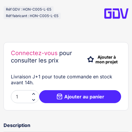
Réf GDV : HON-C005-L-E5
Réf fabricant : HON-C005-L-E5
Connectez-vous
pour
Ajouter à
consulter les prix
mon projet
Livraison J+1 pour toute commande en stock
avant 14h.

Ajouter au panier

Description