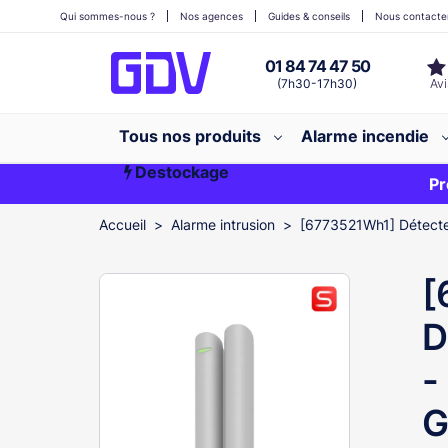
Qui sommes-nous ?
Nos agences
Guides & conseils
Nous contacte
01 84 74 47 50
(7h30-17h30)
Tous nos produits
Alarme incendie
Destockage
Première commande ?
EXCLU WEB
Pr
Accueil
Alarme intrusion
[6773521Wh1] Détecteu
[
D
-
G