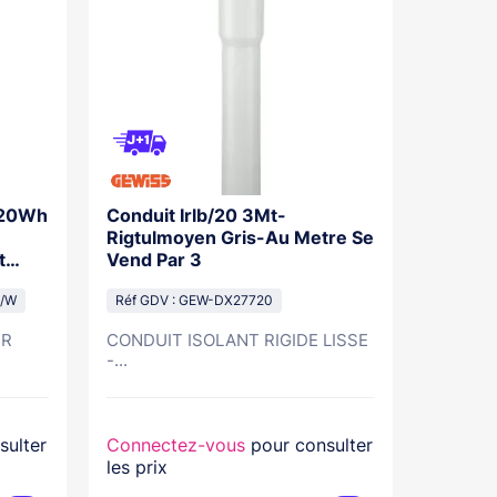
120Wh
Conduit Irlb/20 3Mt-
Packou
Rigtulmoyen Gris-Au Metre Se
250 X 
t
Vend Par 3
Réf GDV
D/W
Réf GDV : GEW-DX27720
IR
CONDUIT ISOLANT RIGIDE LISSE
PACKOU
-...
DIM....
sulter
Connectez-vous
pour consulter
Connec
les prix
les prix