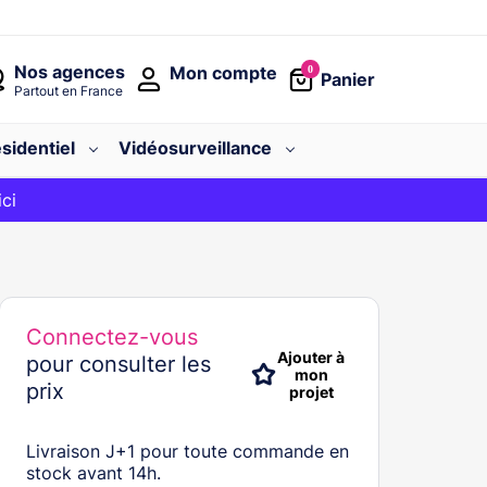
Nos agences
Mon compte
0
Panier
Partout en France
sidentiel
Vidéosurveillance
avec le code
ici
BIENVENUE
Connectez-vous
Ajouter à
pour consulter les
mon
prix
projet
Livraison J+1 pour toute commande en
stock avant 14h.