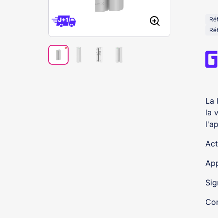
Ré
Ré
La 
la 
l'a
Act
App
Sig
Com