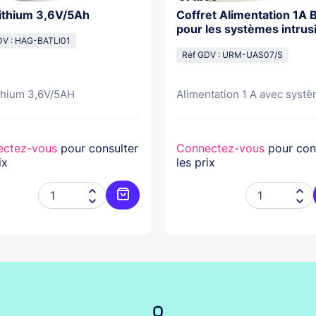
Lithium 3,6V/5Ah
Coffret Alimentation 1A Bat 7A
pour les systèmes intrus
DV : HAG-BATLI01
Réf GDV : URM-UAS07/S
ithium 3,6V/5AH
Alimentation 1 A avec systè
ectez-vous
pour consulter
Connectez-vous
pour con
ix
les prix




er
Ajouter au panier