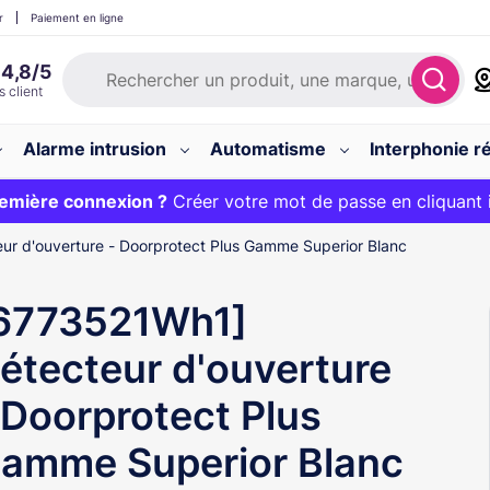
r
Paiement en ligne
Alarme intrusion
Automatisme
Interphonie ré
 :
emière connexion ?
20€ OFFERT sur votre panier et livraison 24/48h gratuite 
Créer votre mot de passe en cliquant 
r d'ouverture - Doorprotect Plus Gamme Superior Blanc
6773521Wh1]
étecteur d'ouverture
 Doorprotect Plus
amme Superior Blanc