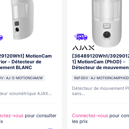
29120Wh1] MotionCam
[36489120Wh1/39290
ior - Détecteur de
1] MotionCam (PhOD) -
ement BLANC
Détecteur de mouvemen
avec photo BLANC
DV : AJ-S-MOTIONCAM/W
Réf GDV : AJ-MOTIONCAMPHO
Détecteur de mouvement P
teur volumétrique AJAX...
sans...
ectez-vous
pour consulter
Connectez-vous
pour con
ix
les prix