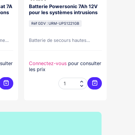
Batterie Powersonic 7Ah 12V
Batterie 
ions
pour les systèmes intrusions
Volts Dim pour systèmes
intrusi
Réf GDV : URM-UPS1221GB
Réf GDV
me...
Batterie de secours hautes...
Ce produ
sulter
Connectez-vous
pour consulter
Connec
les prix
les prix


Ajouter au panier
Ajouter au panier