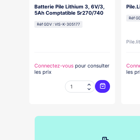
actile
Batterie Pile Lithium 3, 6V/3,
Pile.
yxal+
5Ah Comptatible Sr270/740
Réf G
Réf GDV : VIS-K-305177
Pile.l
nsulter
Connectez-vous
pour consulter
Conn
les prix
les pr




Ajouter au panier
Ajouter au pani