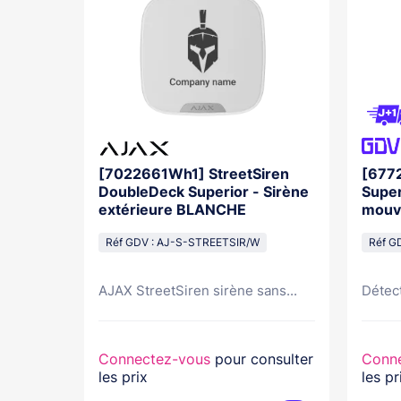
rotect
[7022661Wh1] StreetSiren
[677
e
DoubleDeck Superior - Sirène
Super
BLANC
extérieure BLANCHE
mouv
Réf GDV : AJ-S-STREETSIR/W
Réf G
AJAX StreetSiren sirène sans...
Détec
nsulter
Connectez-vous
pour consulter
Conn
les prix
les pr