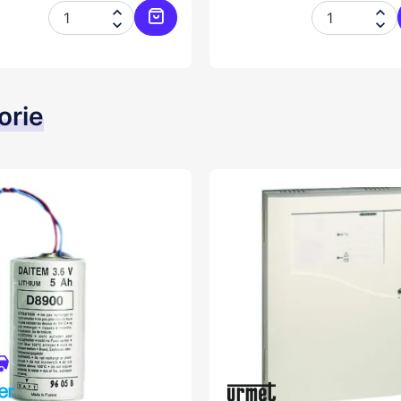




er
Ajouter au panier
orie