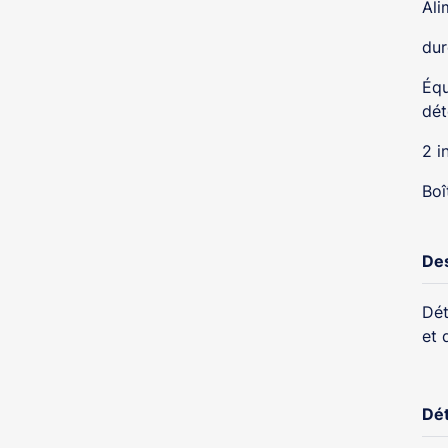
Ali
dur
Équ
dét
2 i
Boî
Des
Dét
et 
Dét