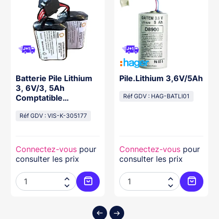
Batterie Pile Lithium
Pile.Lithium 3,6V/5Ah
3, 6V/3, 5Ah
Comptatible
Réf GDV : HAG-BATLI01
Sr270/740
Réf GDV : VIS-K-305177
Connectez-vous
pour
Connectez-vous
pour
consulter les prix
consulter les prix




ter au panier
Ajouter au panier
Ajouter