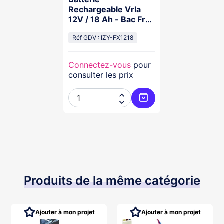
Rechargeable Vrla
12V / 18 Ah - Bac Fr
Ul94 V-0 - 181 X 77 X
167 Mm
Réf GDV : IZY-FX1218
Connectez-vous
pour
consulter les prix


Ajouter au panier
Produits de la même catégorie
Ajouter à mon projet
Ajouter à mon projet