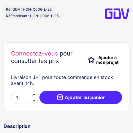
Réf GDV : HON-C006-L-E5
Réf fabricant : HON-C006-L-E5
Connectez-vous
pour
Ajouter à
consulter les prix
mon projet
Livraison J+1 pour toute commande en stock
avant 14h.

Ajouter au panier

Description