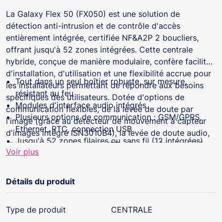
La Galaxy Flex 50 (FX050) est une solution de
détection anti-intrusion et de contrôle d'accès
entièrement intégrée, certifiée NF&A2P 2 boucliers,
offrant jusqu'à 52 zones intégrées. Cette centrale
hybride, conçue de manière modulaire, confère facilité
d'installation, d'utilisation et une flexibilité accrue pour
Tout dans un seul boîtier robuste, sur mesure,
les installateurs permettant de répondre aux besoins
résistant au feu
spécifiques des utilisateurs. Dotée d'options de
Modules d'interface audio intégrés
communication flexibles, de la levée de doute par
Plusieurs options de communication : GSM/GPRS,
l'image (grâce au détecteur de mouvement à capteur
Ethernet, RTC, connection USB
d'images intégré ISN3010B4), la levée de doute audio,
Jusqu'à 52 zones filaires ou sans fil (12 intégrées)
d'un mode de connection USB, elle peut être installée
Voir plus
Jusqu'à 25 utilisateurs
en quelques minutes et offre une solution complète
Protection de 4 groupes
4 contrôleurs d'accès (DCM) contrôlant 8 portes
Détails du produit
Historique d'évènements : 500 (intrusion), 500
(contrôle d'accès)
Type de produit
CENTRALE
Jusqu'à 4 programmes hebdomadaires