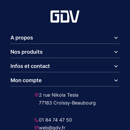
expand_more
A propos
expand_more
Nos produits
expand_more
Infos et contact
expand_more
Mon compte
2 rue Nikola Tesla
77183 Croissy-Beaubourg
01 84 74 47 50
web@gdv.fr