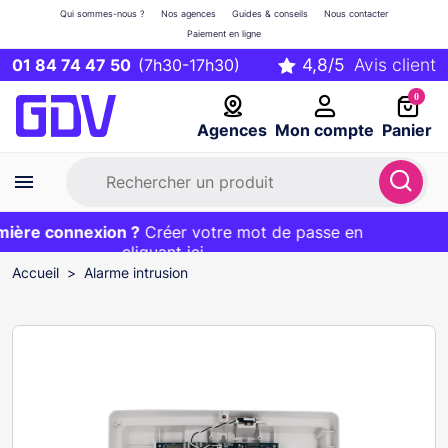
Qui sommes-nous ?
Nos agences
Guides & conseils
Nous contacter
Paiement en ligne
01 84 74 47 50
(7h30-17h30)
0
Agences
Mon compte
Panier
ère connexion ?
Première commande ?
EXCLU WEB :
Créer votre mot de passe en
20€ OFFERT sur votre panier
et livraison 24/48h gratuite avec le code
cliquant ici
BIENVENUE
Accueil
Alarme intrusion