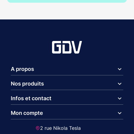
expand_more
A propos
expand_more
Nos produits
expand_more
Infos et contact
expand_more
Mon compte
2 rue Nikola Tesla