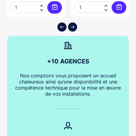




ter au panier
Ajouter au panier
Ajouter
+10 AGENCES
Nos comptoirs vous proposent un accueil
chaleureux ainsi qu’une disponibilité et une
compétence technique pour la mise en œuvre
de vos installations.