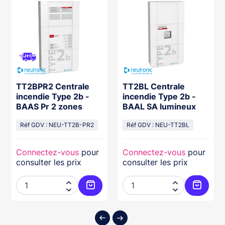
TT2BPR2 Centrale
TT2BL Centrale
incendie Type 2b -
incendie Type 2b -
BAAS Pr 2 zones
BAAL SA lumineux
Réf GDV : NEU-TT2B-PR2
Réf GDV : NEU-TT2BL
Connectez-vous
pour
Connectez-vous
pour
consulter les prix
consulter les prix




ter au panier
Ajouter au panier
Ajouter