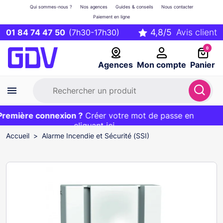
Qui sommes-nous ?
Nos agences
Guides & conseils
Nous contacter
Paiement en ligne
01 84 74 47 50
(7h30-17h30)
0
Agences
Mon compte
Panier
emière connexion ?
Première commande ?
EXCLU WEB :
Créer votre mot de passe en
20€ OFFERT sur votre panier
et livraison 24/48h gratuite avec le code
cliquant ici
BIENVENUE
Accueil
Alarme Incendie et Sécurité (SSI)