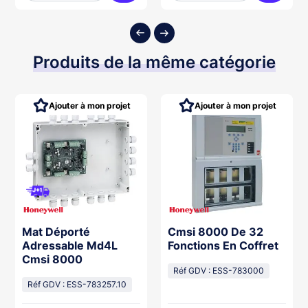
ter au panier
Ajouter au panier
Ajouter
Produits de la même catégorie
Ajouter à mon projet
Ajouter à mon projet
Mat Déporté
Cmsi 8000 De 32
Adressable Md4L
Fonctions En Coffret
Cmsi 8000
Réf GDV : ESS-783000
Réf GDV : ESS-783257.10