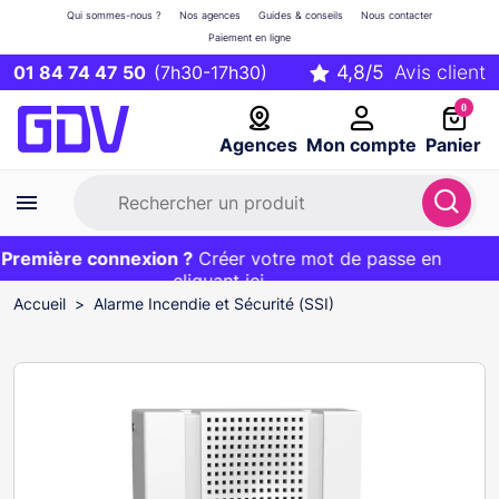
Qui sommes-nous ?
Nos agences
Guides & conseils
Nous contacter
Paiement en ligne
01 84 74 47 50
(7h30-17h30)
0
Agences
Mon compte
Panier
remière connexion ?
Première commande ?
EXCLU WEB :
Créer votre mot de passe en
20€ OFFERT sur votre panier
et livraison 24/48h gratuite avec le code
cliquant ici
BIENVENUE
Accueil
Alarme Incendie et Sécurité (SSI)