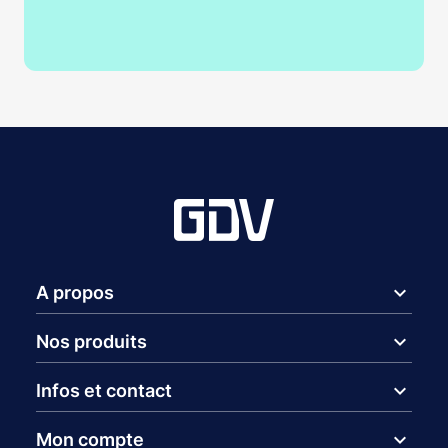
expand_more
A propos
expand_more
Nos produits
expand_more
Infos et contact
expand_more
Mon compte