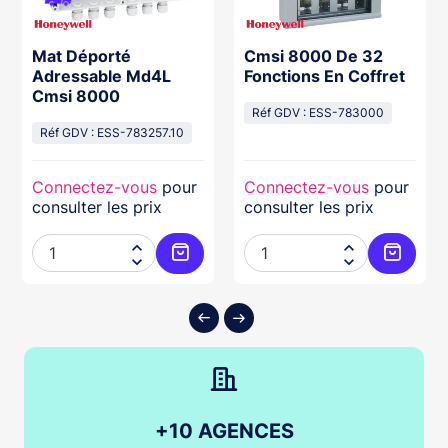
Mat Déporté
Cmsi 8000 De 32
Adressable Md4L
Fonctions En Coffret
Cmsi 8000
Réf GDV : ESS-783000
Réf GDV : ESS-783257.10
Connectez-vous
pour
Connectez-vous
pour
consulter les prix
consulter les prix




ter au panier
Ajouter au panier
Ajouter
+10 AGENCES