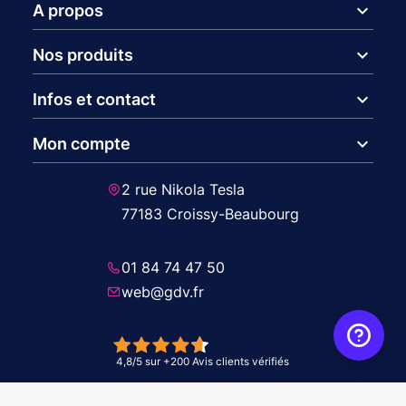
expand_more
A propos
expand_more
Nos produits
expand_more
Infos et contact
expand_more
Mon compte
2 rue Nikola Tesla
77183 Croissy-Beaubourg
01 84 74 47 50
web@gdv.fr