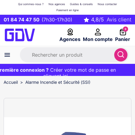
Qui sommes-nous ?
Nos agences
Guides & conseils
Nous contacter
Paiement en ligne
01 84 74 47 50
(7h30-17h30)
0
Agences
Mon compte
Panier
mière connexion ?
Première commande ?
EXCLU WEB :
Créer votre mot de passe en
20€ OFFERT sur votre panier
et livraison 24/48h gratuite avec le code
cliquant ici
BIENVENUE
Accueil
Alarme Incendie et Sécurité (SSI)