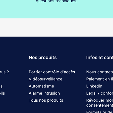
questions techniques.
Nos produits
Infos et con
ous ?
Portier contrôle d'accès
Nous contact
Vidéosurveillance
Paiement en l
ns
Automatisme
Linkedin
ils
Alarme intrusion
Légal / confo
Tous nos produits
Révoquer mo
consentemen
Formulaire de