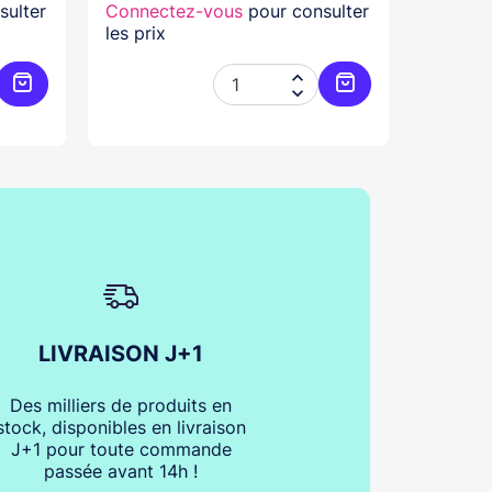
sulter
Connectez-vous
pour consulter
Connec
les prix
les prix


Ajouter au panier
Ajouter au panier
LIVRAISON J+1
Des milliers de produits en
stock, disponibles en livraison
J+1 pour toute commande
passée avant 14h !