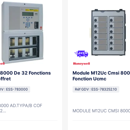
8000 De 32 Fonctions
Module M12Uc Cmsi 800
ffret
Fonction Ucmc
DV : ESS-783000
Réf GDV : ESS-783252.10
000 AD.TYPA/B COF
...
MODULE M12UC CMSI 8000 