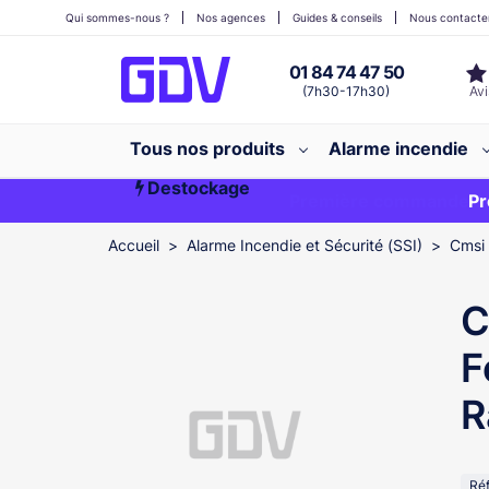
Qui sommes-nous ?
Nos agences
Guides & conseils
Nous contacte
01 84 74 47 50
(7h30-17h30)
Tous nos produits
Alarme incendie
Destockage
Première commande ?
EXCLU WEB
Pr
Accueil
Alarme Incendie et Sécurité (SSI)
Cmsi 
C
F
R
Ré