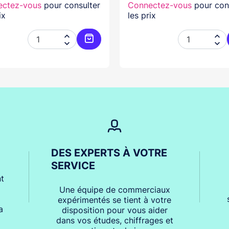
ectez-vous
pour consulter
Connectez-vous
pour con
ix
les prix




er
Ajouter au panier
DES EXPERTS À VOTRE
SERVICE
t
Une équipe de commerciaux
expérimentés se tient à votre
a
disposition pour vous aider
dans vos études, chiffrages et