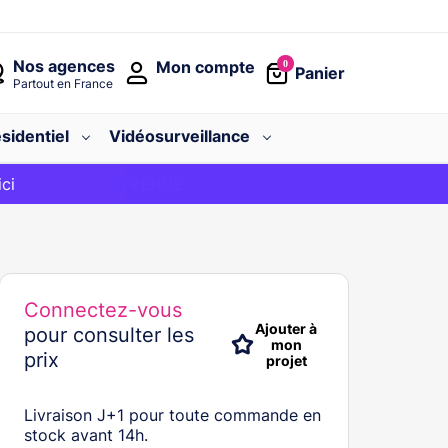
Nos agences
Mon compte
0
Panier
Partout en France
sidentiel
Vidéosurveillance
avec le code
ici
BIENVENUE
Connectez-vous
Ajouter à
pour consulter les
mon
prix
projet
Livraison J+1 pour toute commande en
stock avant 14h.