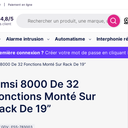
r
Paiement en ligne
Alarme intrusion
Automatisme
Interphonie ré
 :
emière connexion ?
20€ OFFERT sur votre panier et livraison 24/48h gratuite 
Créer votre mot de passe en cliquant 
8000 De 32 Fonctions Monté Sur Rack De 19”
msi 8000 De 32
onctions Monté Sur
ack De 19”
f GDV : ESS-783003