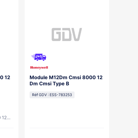
0 12
Module M12Dm Cmsi 8000 12
Carte 
Dm Cmsi Type B
Pr Sdi 
Réf GDV : ESS-783253
Réf GDV
12...