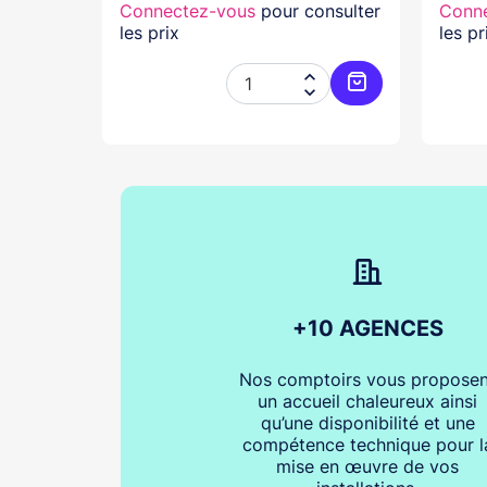
nsulter
Connectez-vous
pour consulter
Conn
les prix
les pr




Ajouter au panier
Ajouter au pani
+10 AGENCES
Nos comptoirs vous proposen
un accueil chaleureux ainsi
qu’une disponibilité et une
compétence technique pour l
mise en œuvre de vos