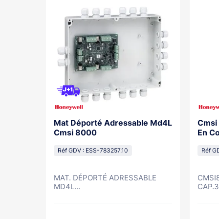
rme Feu
Mat Déporté Adressable Md4L
Cmsi 
e Pour
Cmsi 8000
En Co
-W
Réf GDV : ESS-783257.10
Réf G
 B.
MAT. DÉPORTÉ ADRESSABLE
CMSI8
MD4L...
CAP.32