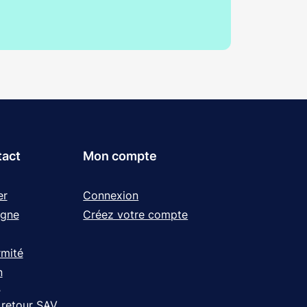
tact
Mon compte
er
Connexion
igne
Créez votre compte
rmité
n
t
 retour SAV