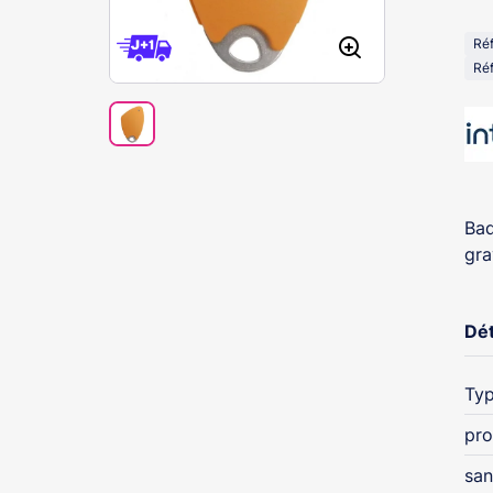
Ré
Réf
Bad
gra
Dét
Typ
pro
san