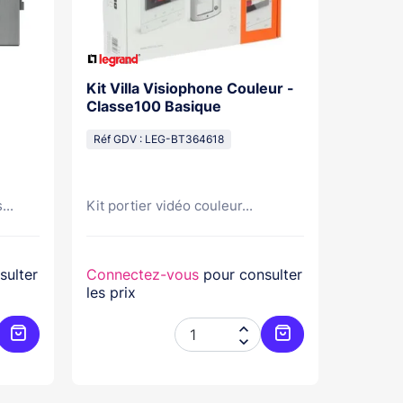
Kit Villa Visiophone Couleur -
Kit Por
Classe100 Basique
Mains L
Pose Sa
Réf GDV : LEG-BT364618
Réf GDV
...
Kit portier vidéo couleur...
Kit port
sulter
Connectez-vous
pour consulter
Connec
les prix
les prix


Ajouter au panier
Ajouter au panier