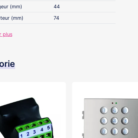
geur (mm)
44
teur (mm)
74
r plus
orie