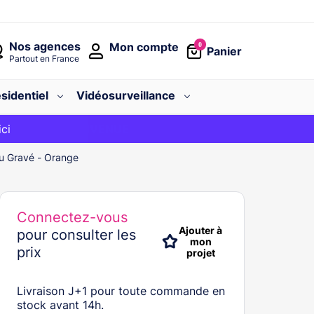
Nos agences
Mon compte
0
Panier
Partout en France
sidentiel
Vidéosurveillance
avec le code
ici
BIENVENUE
lu Gravé - Orange
Connectez-vous
Ajouter à
pour consulter les
mon
prix
projet
Livraison J+1 pour toute commande en
stock avant 14h.