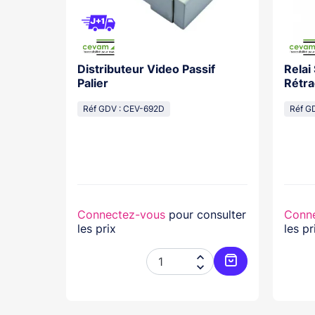
Distributeur Video Passif
Relai
os With
Palier
Rétra
cal
Réf GDV : CEV-692D
Réf G
lasse...
nsulter
Connectez-vous
pour consulter
Conn
les prix
les pr




Ajouter au panier
Ajouter au pani