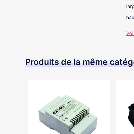
lar
hau
Voi
Produits de la même catég