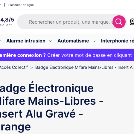
r
Paiement en ligne
Alarme intrusion
Automatisme
Interphonie ré
 :
emière connexion ?
20€ OFFERT sur votre panier et livraison 24/48h gratuite 
Créer votre mot de passe en cliquant 
Accès Collectif
Badge Électronique Mifare Mains-Libres - Insert A
adge Électronique
ifare Mains-Libres -
nsert Alu Gravé -
range