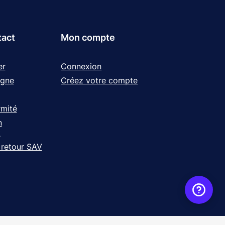
tact
Mon compte
er
Connexion
igne
Créez votre compte
rmité
n
t
 retour SAV