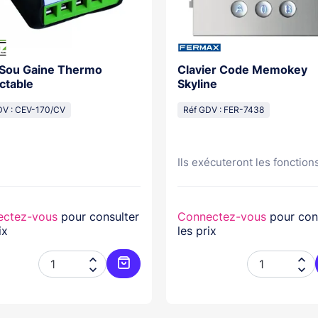
 Sou Gaine Thermo
Clavier Code Memokey
ctable
Skyline
DV : CEV-170/CV
Réf GDV : FER-7438
Ils exécuteront les fonctions
ectez-vous
pour consulter
Connectez-vous
pour con
ix
les prix




er
Ajouter au panier