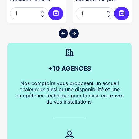




ter au panier
Ajouter au panier
Ajouter
+10 AGENCES
Nos comptoirs vous proposent un accueil
chaleureux ainsi qu’une disponibilité et une
compétence technique pour la mise en œuvre
de vos installations.