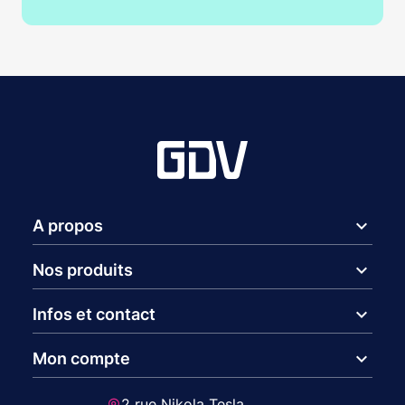
expand_more
A propos
expand_more
Nos produits
expand_more
Infos et contact
expand_more
Mon compte
2 rue Nikola Tesla