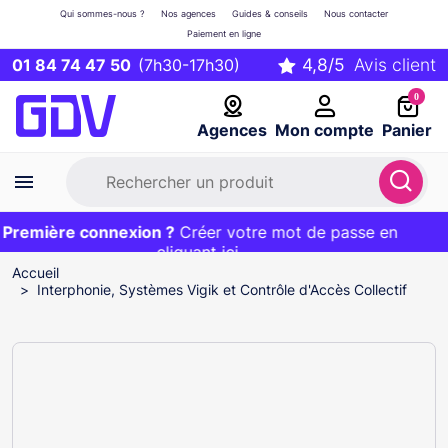
Qui sommes-nous ?
Nos agences
Guides & conseils
Nous contacter
Paiement en ligne
01 84 74 47 50
(7h30-17h30)
0
Agences
Mon compte
Panier
remière connexion ?
Première commande ?
EXCLU WEB :
Créer votre mot de passe en
20€ OFFERT sur votre panier
et livraison 24/48h gratuite avec le code
cliquant ici
BIENVENUE
Accueil
Interphonie, Systèmes Vigik et Contrôle d'Accès Collectif