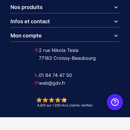
expand_more
Nos produits
expand_more
Infos et contact
expand_more
Mon compte
2 rue Nikola Tesla
77183 Croissy-Beaubourg
01 84 74 47 50
web@gdv.fr