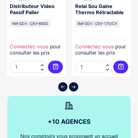
Distributeur Video
Relai Sou Gaine
Passif Palier
Thermo Rétractable
Réf GDV : CEV-692D
Réf GDV : CEV-170/CV
Connectez-vous
pour
Connectez-vous
pour
consulter les prix
consulter les prix




ter au panier
Ajouter au panier
Ajouter
+10 AGENCES
Nos comptoirs vous proposent un accueil