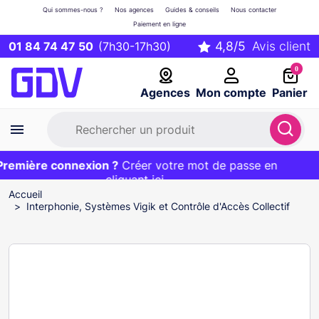
Qui sommes-nous ?
Nos agences
Guides & conseils
Nous contacter
Paiement en ligne
01 84 74 47 50
(7h30-17h30)
0
Agences
Mon compte
Panier
emière connexion ?
Première commande ?
EXCLU WEB :
Créer votre mot de passe en
20€ OFFERT sur votre panier
et livraison 24/48h gratuite avec le code
cliquant ici
BIENVENUE
Accueil
Interphonie, Systèmes Vigik et Contrôle d'Accès Collectif