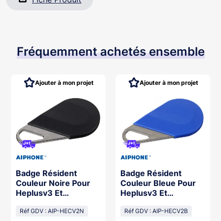
Fréquemment achetés ensemble
Ajouter à mon projet
Ajouter à mon projet
Badge Résident
Badge Résident
Couleur Noire Pour
Couleur Bleue Pour
Heplusv3 Et
Heplusv3 Et
Hexacomgsmv3,
Hexacomgsmv3,
Format Porte-Clé
Réf GDV : AIP-HECV2N
Format Porte-Clé
Réf GDV : AIP-HECV2B