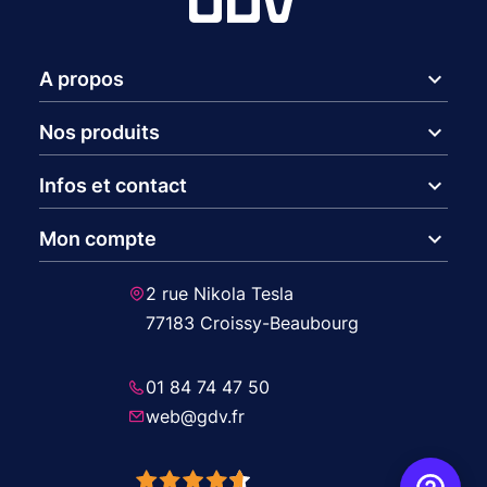
expand_more
A propos
expand_more
Nos produits
expand_more
Infos et contact
expand_more
Mon compte
2 rue Nikola Tesla
77183 Croissy-Beaubourg
01 84 74 47 50
web@gdv.fr