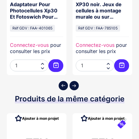
Adaptateur Pour
XP30 noir. Jeux de
Photocellules Xp30
cellules à montage
Et Fotoswich Pour
murale ou sur
Colonettes Ou
colonnette portée de
Encastrement
Réf GDV : FAA-401065
30m.
Réf GDV : FAA-785105
Connectez-vous
pour
Connectez-vous
pour
consulter les prix
consulter les prix




ter au panier
Ajouter au panier
Ajouter
Produits de la même catégorie
Ajouter à mon projet
Ajouter à mon projet