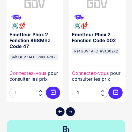
Emetteur Phox 2
Emetteur Phox 2
Fonction 868Mhz
Fonction Code 002
Code 47
Réf GDV : AFC-RVA002X2
Réf GDV : AFC-RV8047X2
Connectez-vous
pour
Connectez-vous
pour
consulter les prix
consulter les prix




ter au panier
Ajouter au panier
Ajouter