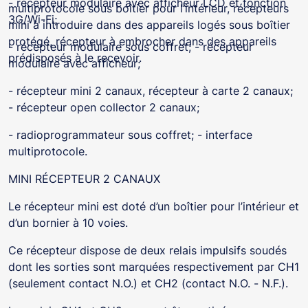
- récepteur modulaire avec afficheur LCD et fonction
multiprotocole sous boîtier pour l’intérieur, récepteurs
3G/Wi-Fi;
mini à introduire dans des appareils logés sous boîtier
protégé, récepteur à embrocher dans des appareils
- récepteur modulaire sous coffret; - récepteur
prédisposés à le recevoir.
modulaire avec afficheur;
- récepteur mini 2 canaux, récepteur à carte 2 canaux;
- récepteur open collector 2 canaux;
- radioprogrammateur sous coffret; - interface
multiprotocole.
MINI RÉCEPTEUR 2 CANAUX
Le récepteur mini est doté d’un boîtier pour l’intérieur et
d’un bornier à 10 voies.
Ce récepteur dispose de deux relais impulsifs soudés
dont les sorties sont marquées respectivement par CH1
(seulement contact N.O.) et CH2 (contact N.O. - N.F.).