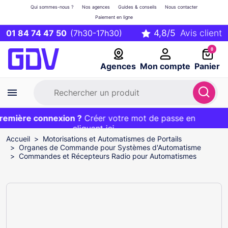
Qui sommes-nous ?
Nos agences
Guides & conseils
Nous contacter
Paiement en ligne
01 84 74 47 50
(7h30-17h30)
0
Agences
Mon compte
Panier
mière connexion ?
Première commande ?
EXCLU WEB :
Créer votre mot de passe en
20€ OFFERT sur votre panier
et livraison 24/48h gratuite avec le code
cliquant ici
BIENVENUE
Accueil
Motorisations et Automatismes de Portails
Organes de Commande pour Systèmes d'Automatisme
Commandes et Récepteurs Radio pour Automatismes