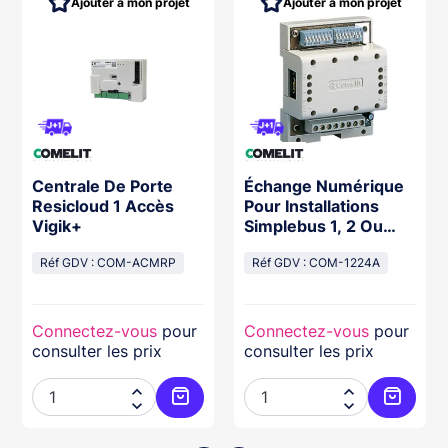
Ajouter à mon projet
Ajouter à mon projet
Centrale De Porte
Échange Numérique
Resicloud 1 Accès
Pour Installations
Vigik+
Simplebus 1, 2 Ou
Plus, Montage Din 4
Réf GDV : COM-ACMRP
Réf GDV : COM-1224A
Connectez-vous
pour
Connectez-vous
pour
consulter les prix
consulter les prix




ter au panier
Ajouter au panier
Ajouter