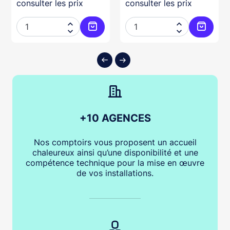
consulter les prix
consulter les prix




ter au panier
Ajouter au panier
Ajouter
+10 AGENCES
Nos comptoirs vous proposent un accueil
chaleureux ainsi qu’une disponibilité et une
compétence technique pour la mise en œuvre
de vos installations.