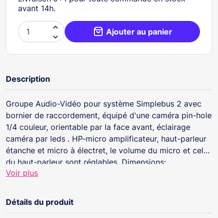
avant 14h.

Ajouter au panier

Description
Groupe Audio-Vidéo pour système Simplebus 2 avec
bornier de raccordement, équipé d'une caméra pin-hole
1/4 couleur, orientable par la face avant, éclairage
caméra par leds . HP-micro amplificateur, haut-parleur
étanche et micro à électret, le volume du micro et celui
du haut-parleur sont réglables. Dimensions:
Voir plus
102x55x35mm.
Détails du produit