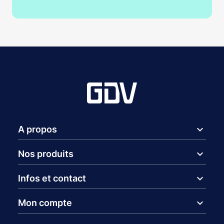
expand_more
A propos
expand_more
Nos produits
expand_more
Infos et contact
expand_more
Mon compte