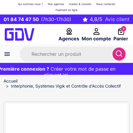
Qui sommes-nous ?
Nos agences
Guides & conseils
Nous contacter
Paiement en ligne
01 84 74 47 50
(7h30-17h30)
0
Agences
Mon compte
Panier
emière connexion ?
Première commande ?
EXCLU WEB :
Créer votre mot de passe en
20€ OFFERT sur votre panier
et livraison 24/48h gratuite avec le code
cliquant ici
BIENVENUE
Accueil
Interphonie, Systèmes Vigik et Contrôle d'Accès Collectif