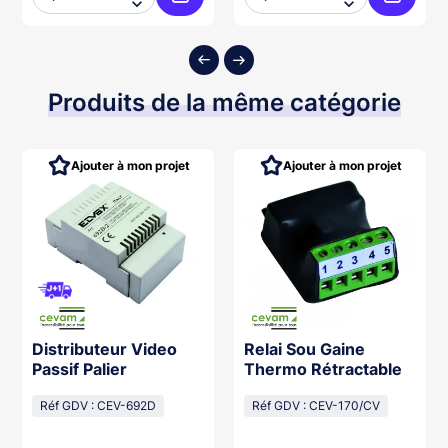


ter au panier
Ajouter au panier
Ajouter
Produits de la même catégorie
Ajouter à mon projet
Ajouter à mon projet
Distributeur Video
Relai Sou Gaine
Passif Palier
Thermo Rétractable
Réf GDV : CEV-692D
Réf GDV : CEV-170/CV