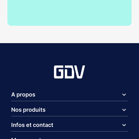
expand_more
A propos
expand_more
Nos produits
expand_more
Infos et contact