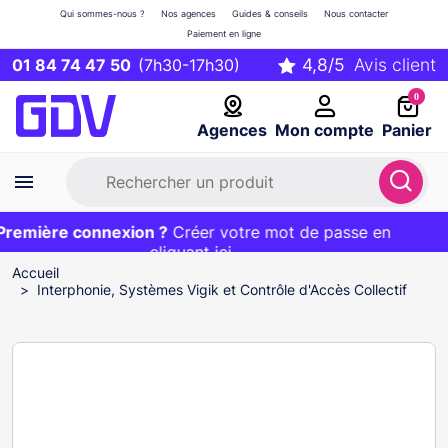
Qui sommes-nous ?
Nos agences
Guides & conseils
Nous contacter
Paiement en ligne
01 84 74 47 50
(7h30-17h30)
0
Agences
Mon compte
Panier
emière connexion ?
Première commande ?
EXCLU WEB :
Créer votre mot de passe en
20€ OFFERT sur votre panier
et livraison 24/48h gratuite avec le code
cliquant ici
BIENVENUE
Accueil
Interphonie, Systèmes Vigik et Contrôle d'Accès Collectif