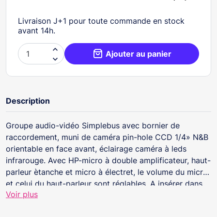
Livraison J+1 pour toute commande en stock
avant 14h.

Ajouter au panier

Description
Groupe audio-vidéo Simplebus avec bornier de
raccordement, muni de caméra pin-hole CCD 1/4» N&B
orientable en face avant, éclairage caméra à leds
infrarouge. Avec HP-micro à double amplificateur, haut-
parleur ètanche et micro à électret, le volume du micro
et celui du haut-parleur sont réglables. A insérer dans
Voir plus
les platines de rue. Dimensions: 102x55x35 mm.