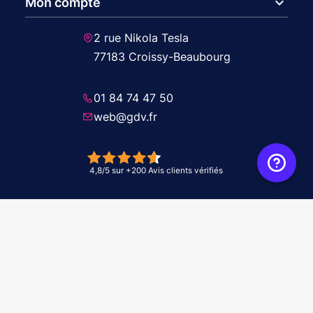
expand_more
Mon compte
2 rue Nikola Tesla
77183 Croissy-Beaubourg
01 84 74 47 50
web@gdv.fr
© 2026 GDV - À vos côtés, de l'étude à l'installation. Tous droits réservés -
Réalisation Agence
WebXY