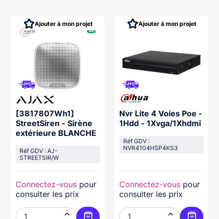
Ajouter à mon projet
Ajouter à mon projet
[3817807Wh1]
Nvr Lite 4 Voies Poe -
StreetSiren - Sirène
1Hdd - 1Xvga/1Xhdmi
extérieure BLANCHE
Réf GDV :
NVR4104HSP4KS3
Réf GDV : AJ-
STREETSIR/W
Connectez-vous
pour
Connectez-vous
pour
consulter les prix
consulter les prix

