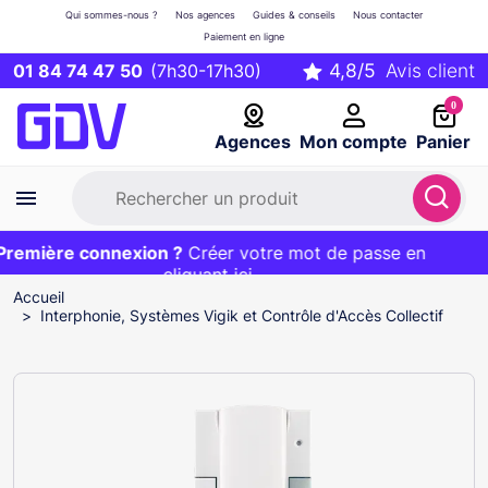
Qui sommes-nous ?
Nos agences
Guides & conseils
Nous contacter
Paiement en ligne
01 84 74 47 50
(7h30-17h30)
0
Agences
Mon compte
Panier
emière connexion ?
Première commande ?
EXCLU WEB :
Créer votre mot de passe en
20€ OFFERT sur votre panier
et livraison 24/48h gratuite avec le code
cliquant ici
BIENVENUE
Accueil
Interphonie, Systèmes Vigik et Contrôle d'Accès Collectif