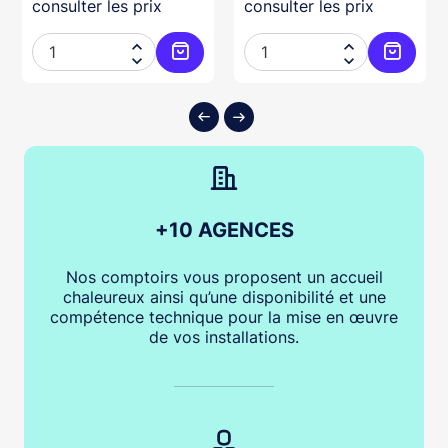
consulter les prix
consulter les prix




ter au panier
Ajouter au panier
Ajouter
+10 AGENCES
Nos comptoirs vous proposent un accueil
chaleureux ainsi qu’une disponibilité et une
compétence technique pour la mise en œuvre
de vos installations.