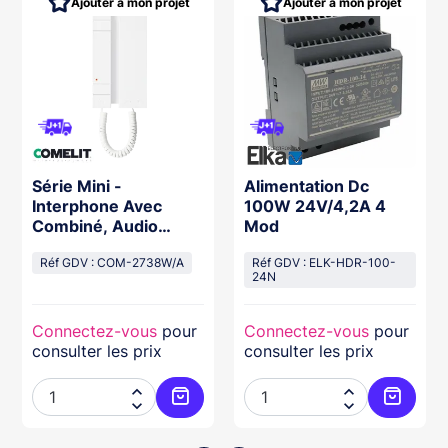
Ajouter à mon projet
Ajouter à mon projet
Série Mini -
Alimentation Dc
Interphone Avec
100W 24V/4,2A 4
Combiné, Audio
Mod
Simplebus 2, 2
Boutons, Borne
Réf GDV : COM-2738W/A
Réf GDV : ELK-HDR-100-
24N
Connectez-vous
pour
Connectez-vous
pour
consulter les prix
consulter les prix




ter au panier
Ajouter au panier
Ajouter