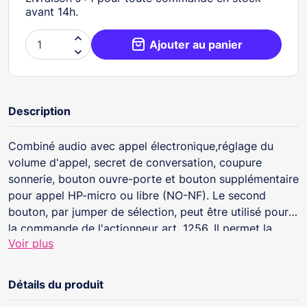
avant 14h.

Ajouter au panier

Description
Combiné audio avec appel électronique,réglage du
volume d'appel, secret de conversation, coupure
sonnerie, bouton ouvre-porte et bouton supplémentaire
pour appel HP-micro ou libre (NO-NF). Le second
bouton, par jumper de sélection, peut être utilisé pour
la commande de l'actionneur art. 1256. Il permet la
Voir plus
gestion de l'appel porte palière et la répétition de
l'appel. Avec dipswitches à 8 positions pour la
sélection du code d'appel désiré. Pas de possibilité
Détails du produit
d'ajouter des boutons ou des leds supplémentaires.