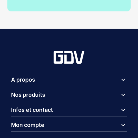
expand_more
A propos
expand_more
Nos produits
expand_more
Infos et contact
expand_more
Mon compte