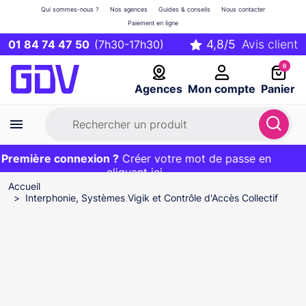
Qui sommes-nous ?
Nos agences
Guides & conseils
Nous contacter
Paiement en ligne
01 84 74 47 50
(7h30-17h30)
0
Agences
Mon compte
Panier
remière connexion ?
Première commande ?
EXCLU WEB :
Créer votre mot de passe en
20€ OFFERT sur votre panier
et livraison 24/48h gratuite avec le code
cliquant ici
BIENVENUE
Accueil
Interphonie, Systèmes Vigik et Contrôle d'Accès Collectif