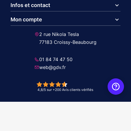
expand_more
Infos et contact
expand_more
Mon compte
2 rue Nikola Tesla
77183 Croissy-Beaubourg
01 84 74 47 50
web@gdv.fr
© 2026 GDV - À vos côtés, de l'étude à l'installation. Tous droits réservés -
Réalisation Agence
WebXY