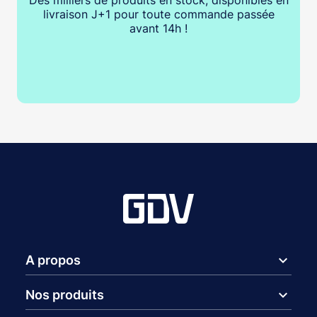
livraison J+1 pour toute commande passée
avant 14h !
expand_more
A propos
expand_more
Nos produits