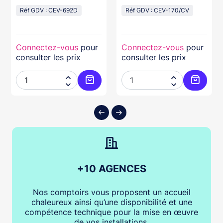
Réf GDV : CEV-692D
Réf GDV : CEV-170/CV
Connectez-vous
pour
Connectez-vous
pour
consulter les prix
consulter les prix




ter au panier
Ajouter au panier
Ajouter
+10 AGENCES
Nos comptoirs vous proposent un accueil
chaleureux ainsi qu’une disponibilité et une
compétence technique pour la mise en œuvre
de vos installations.