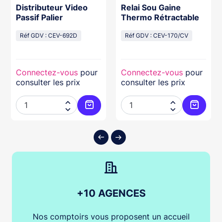
Distributeur Video
Relai Sou Gaine
Passif Palier
Thermo Rétractable
Réf GDV : CEV-692D
Réf GDV : CEV-170/CV
Connectez-vous
pour
Connectez-vous
pour
consulter les prix
consulter les prix




ter au panier
Ajouter au panier
Ajouter
+10 AGENCES
Nos comptoirs vous proposent un accueil