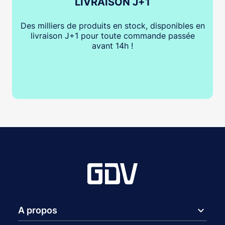
LIVRAISON J+1
Des milliers de produits en stock, disponibles en
livraison J+1 pour toute commande passée
avant 14h !
expand_more
A propos