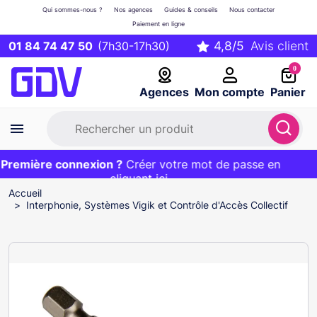
Qui sommes-nous ?
Nos agences
Guides & conseils
Nous contacter
Paiement en ligne
01 84 74 47 50
(7h30-17h30)
0
Agences
Mon compte
Panier
remière connexion ?
Première commande ?
EXCLU WEB :
Créer votre mot de passe en
20€ OFFERT sur votre panier
et livraison 24/48h gratuite avec le code
cliquant ici
BIENVENUE
Accueil
Interphonie, Systèmes Vigik et Contrôle d'Accès Collectif