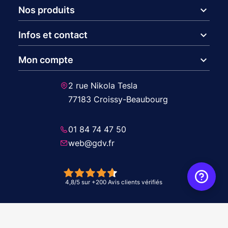
expand_more
Nos produits
expand_more
Infos et contact
expand_more
Mon compte
2 rue Nikola Tesla
77183 Croissy-Beaubourg
01 84 74 47 50
web@gdv.fr
© 2026 GDV - À vos côtés, de l'étude à l'installation. Tous droits réservés -