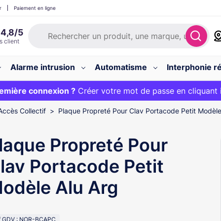
r
Paiement en ligne
Alarme intrusion
Automatisme
Interphonie ré
 :
emière connexion ?
20€ OFFERT sur votre panier et livraison 24/48h gratuite 
Créer votre mot de passe en cliquant 
Accès Collectif
Plaque Propreté Pour Clav Portacode Petit Modèle
laque Propreté Pour
lav Portacode Petit
odèle Alu Arg
f GDV : NOR-BCAPC