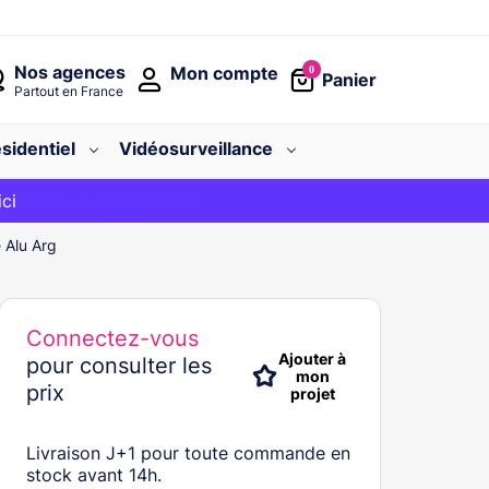
Nos agences
Mon compte
0
Panier
Partout en France
sidentiel
Vidéosurveillance
avec le code
ici
BIENVENUE
 Alu Arg
Connectez-vous
Ajouter à
pour consulter les
mon
prix
projet
Livraison J+1 pour toute commande en
stock avant 14h.