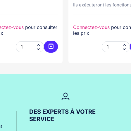
Ils exécuteront les fonctions
ectez-vous
pour consulter
Connectez-vous
pour con
ix
les prix




er
Ajouter au panier
DES EXPERTS À VOTRE
SERVICE
t