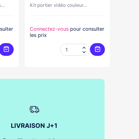
...
Kit portier vidéo couleur...
Kit port
sulter
Connectez-vous
pour consulter
Connec
les prix
les prix


Ajouter au panier
Ajouter au panier
LIVRAISON J+1