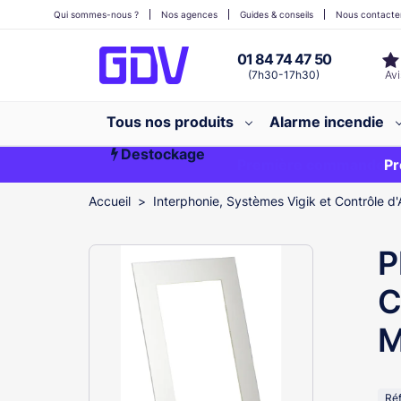
Qui sommes-nous ?
Nos agences
Guides & conseils
Nous contacte
01 84 74 47 50
(7h30-17h30)
Tous nos produits
Alarme incendie
Destockage
Première commande ?
EXCLU WEB
Pr
Accueil
Interphonie, Systèmes Vigik et Contrôle d'
P
C
M
Ré