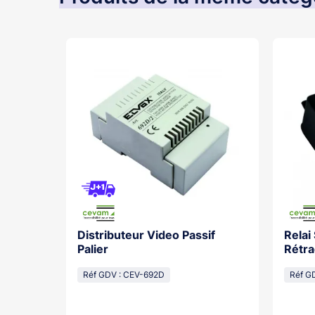
Distributeur Video Passif
Relai
os With
Palier
Rétra
cal
Réf GDV : CEV-692D
Réf G