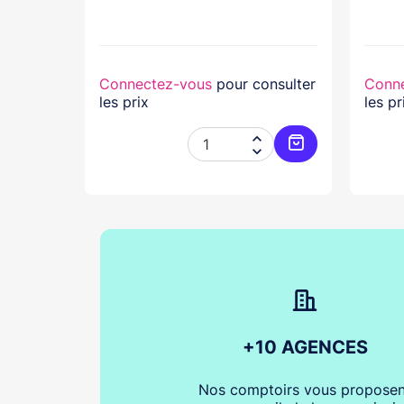
lasse...
nsulter
Connectez-vous
pour consulter
Conn
les prix
les pr




Ajouter au panier
Ajouter au pani
+10 AGENCES
Nos comptoirs vous proposen