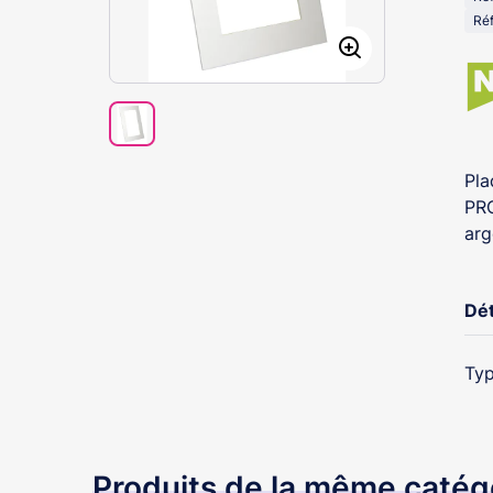
Ré
Pla
PRO
arg
Dét
Typ
Produits de la même catég