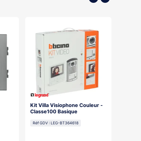
Kit Villa Visiophone Couleur -
Kit Por
Classe100 Basique
Mains L
Pose Sa
Réf GDV : LEG-BT364618
Réf GDV