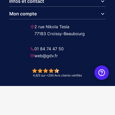
expand_more
Infos et contact
expand_more
Mon compte
2 rue Nikola Tesla
77183 Croissy-Beaubourg
01 84 74 47 50
web@gdv.fr
© 2026 GDV - À vos côtés, de l'étude à l'installation. Tous droits réservés -
Réalisation Agence
WebXY