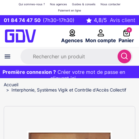
Qui sommes-nous ?
Nos agences
Guides & conseils
Nous contacter
Paiement en ligne
01 84 74 47 50
(7h30-17h30)
0
Agences
Mon compte
Panier
Première connexion ?
Première commande ?
EXCLU WEB :
Créer votre mot de passe en
20€ OFFERT sur votre panier
et livraison 24/48h gratuite avec le code
cliquant ici
BIENVENUE
Accueil
Interphonie, Systèmes Vigik et Contrôle d'Accès Collectif