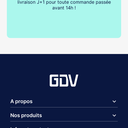
livraison J+1 pour toute commande passée
avant 14h !
expand_more
A propos
expand_more
Nos produits