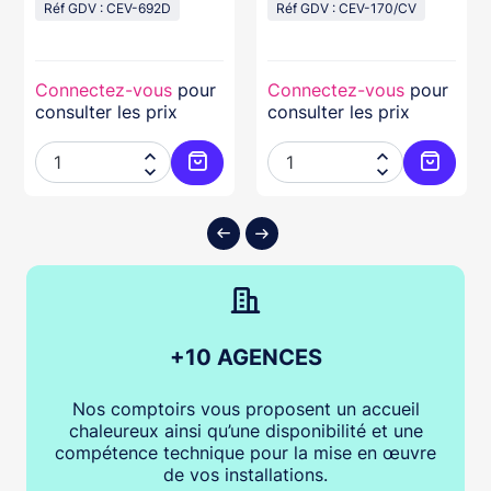
Réf GDV : CEV-692D
Réf GDV : CEV-170/CV
Connectez-vous
pour
Connectez-vous
pour
consulter les prix
consulter les prix




ter au panier
Ajouter au panier
Ajouter
+10 AGENCES
Nos comptoirs vous proposent un accueil
chaleureux ainsi qu’une disponibilité et une
compétence technique pour la mise en œuvre
de vos installations.