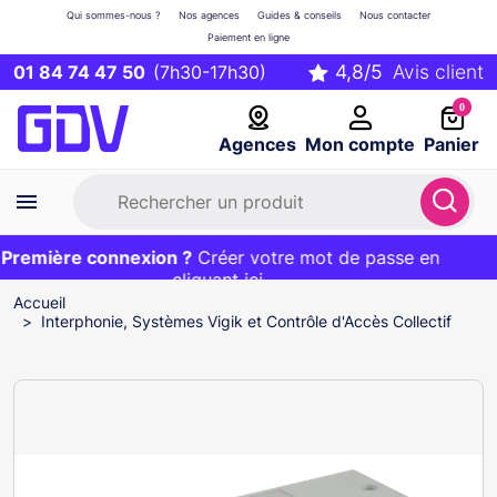
Qui sommes-nous ?
Nos agences
Guides & conseils
Nous contacter
Paiement en ligne
01 84 74 47 50
(7h30-17h30)
0
Agences
Mon compte
Panier
remière connexion ?
Première commande ?
EXCLU WEB :
Créer votre mot de passe en
20€ OFFERT sur votre panier
et livraison 24/48h gratuite avec le code
cliquant ici
BIENVENUE
Accueil
Interphonie, Systèmes Vigik et Contrôle d'Accès Collectif