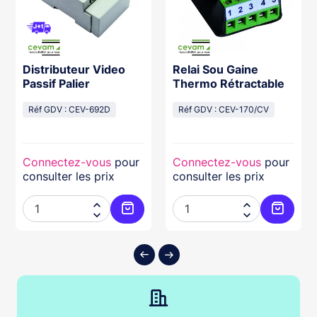
Distributeur Video
Relai Sou Gaine
Passif Palier
Thermo Rétractable
Réf GDV : CEV-692D
Réf GDV : CEV-170/CV
Connectez-vous
pour
Connectez-vous
pour
consulter les prix
consulter les prix




ter au panier
Ajouter au panier
Ajouter