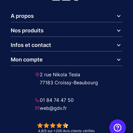
expand_more
A propos
expand_more
Nos produits
expand_more
Infos et contact
expand_more
Mon compte
2 rue Nikola Tesla
77183 Croissy-Beaubourg
01 84 74 47 50
web@gdv.fr