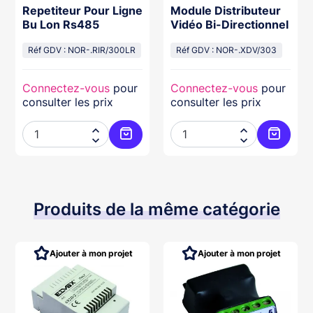
Repetiteur Pour Ligne
Module Distributeur
Bu Lon Rs485
Vidéo Bi-Directionnel
Réf GDV : NOR-.RIR/300LR
Réf GDV : NOR-.XDV/303
Connectez-vous
pour
Connectez-vous
pour
consulter les prix
consulter les prix




Ajouter au panier
Ajouter
Produits de la même catégorie
Ajouter à mon projet
Ajouter à mon projet