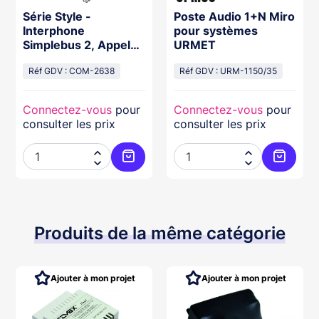
Série Style -
Poste Audio 1+N Miro
Interphone
pour systèmes
Simplebus 2, Appel
URMET
Électronique,
Confidentialité,
Réf GDV : COM-2638
Réf GDV : URM-1150/35
Connectez-vous
pour
Connectez-vous
pour
consulter les prix
consulter les prix




Ajouter au panier
Ajouter
Produits de la même catégorie
Ajouter à mon projet
Ajouter à mon projet