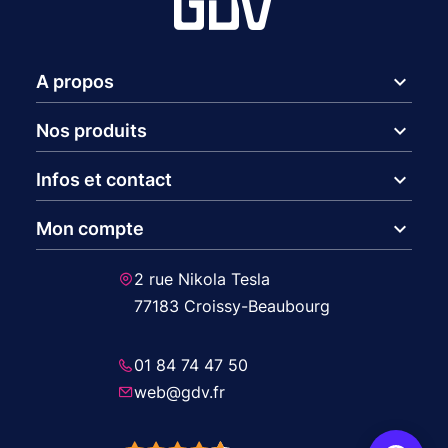
expand_more
A propos
expand_more
Nos produits
expand_more
Infos et contact
expand_more
Mon compte
2 rue Nikola Tesla
77183 Croissy-Beaubourg
01 84 74 47 50
web@gdv.fr