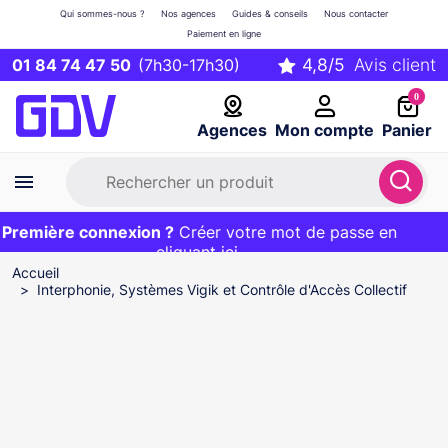
Qui sommes-nous ?
Nos agences
Guides & conseils
Nous contacter
Paiement en ligne
01 84 74 47 50
(7h30-17h30)
0
Agences
Mon compte
Panier
remière connexion ?
Première commande ?
EXCLU WEB :
Créer votre mot de passe en
20€ OFFERT sur votre panier
et livraison 24/48h gratuite avec le code
cliquant ici
BIENVENUE
Accueil
Interphonie, Systèmes Vigik et Contrôle d'Accès Collectif