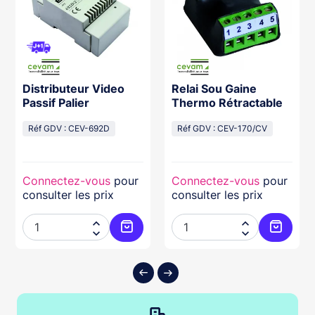
Distributeur Video
Relai Sou Gaine
Passif Palier
Thermo Rétractable
Réf GDV : CEV-692D
Réf GDV : CEV-170/CV
Connectez-vous
pour
Connectez-vous
pour
consulter les prix
consulter les prix




ter au panier
Ajouter au panier
Ajouter