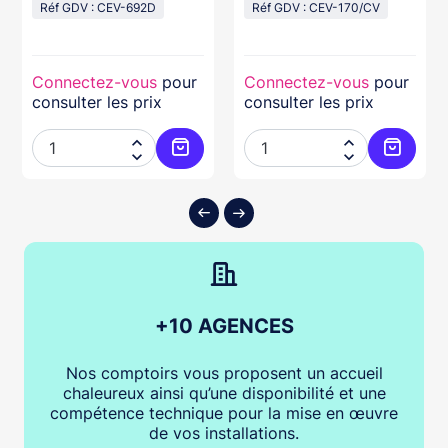
Réf GDV : CEV-692D
Réf GDV : CEV-170/CV
Connectez-vous
pour
Connectez-vous
pour
consulter les prix
consulter les prix




ter au panier
Ajouter au panier
Ajouter
+10 AGENCES
Nos comptoirs vous proposent un accueil
chaleureux ainsi qu’une disponibilité et une
compétence technique pour la mise en œuvre
de vos installations.