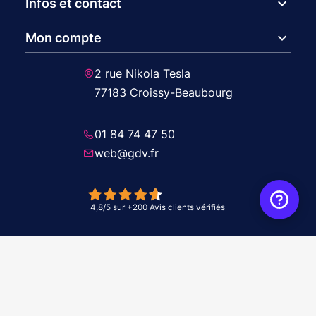
expand_more
Infos et contact
expand_more
Mon compte
2 rue Nikola Tesla
77183 Croissy-Beaubourg
01 84 74 47 50
web@gdv.fr
© 2026 GDV - À vos côtés, de l'étude à l'installation. Tous droits réservés -
Réalisation Agence
WebXY