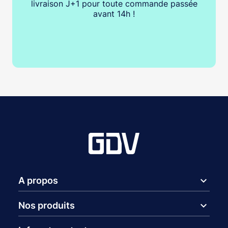
livraison J+1 pour toute commande passée
avant 14h !
expand_more
A propos
expand_more
Nos produits