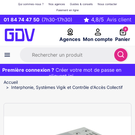
Qui sommes-nous ?
Nos agences
Guides & conseils
Nous contacter
Paiement en ligne
01 84 74 47 50
(7h30-17h30)
0
Agences
Mon compte
Panier
Première connexion ?
Première commande ?
EXCLU WEB :
Créer votre mot de passe en
20€ OFFERT sur votre panier
et livraison 24/48h gratuite avec le code
cliquant ici
BIENVENUE
Accueil
Interphonie, Systèmes Vigik et Contrôle d'Accès Collectif