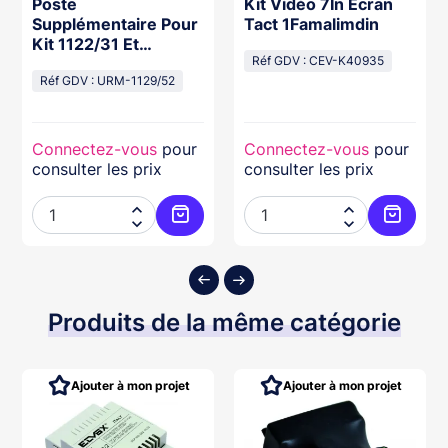
Poste
Kit Vidéo 7In Écran
Supplémentaire Pour
Tact 1Famalimdin
Kit 1122/31 Et
1129/31-41
Réf GDV : CEV-K40935
Réf GDV : URM-1129/52
Connectez-vous
pour
Connectez-vous
pour
consulter les prix
consulter les prix




ter au panier
Ajouter au panier
Ajouter
Produits de la même catégorie
Ajouter à mon projet
Ajouter à mon projet