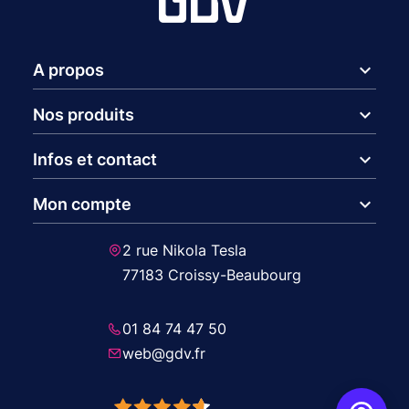
expand_more
A propos
expand_more
Nos produits
expand_more
Infos et contact
expand_more
Mon compte
2 rue Nikola Tesla
77183 Croissy-Beaubourg
01 84 74 47 50
web@gdv.fr