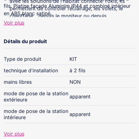
avec les solutions de l'habitat connecté Yokis, ils
fils. Platine façade Aluminim IP44 et combiné intérieur
permettent de contrôler l’éclairage, les volets, le
en ABS blanc satiné.
chauffage... depuis le moniteur ou depuis
Voir plus
l’application mobile.
Détails du produit
Type de produit
KIT
technique d'installation
à 2 fils
mains libres
NON
mode de pose de la station
apparent
extérieure
mode de pose de la station
apparent
intérieure
Voir plus