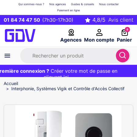
Qui sommes-nous ?
Nos agences
Guides & conseils
Nous contacter
Paiement en ligne
01 84 74 47 50
(7h30-17h30)
0
Agences
Mon compte
Panier
mière connexion ?
Première commande ?
EXCLU WEB :
Créer votre mot de passe en
20€ OFFERT sur votre panier
et livraison 24/48h gratuite avec le code
cliquant ici
BIENVENUE
Accueil
Interphonie, Systèmes Vigik et Contrôle d'Accès Collectif