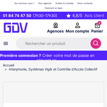
Qui sommes-nous ?
Nos agences
Guides & conseils
Nous contacter
Paiement en ligne
01 84 74 47 50
(7h30-17h30)
0
Agences
Mon compte
Panier
remière connexion ?
Première commande ?
EXCLU WEB :
Créer votre mot de passe en
20€ OFFERT sur votre panier
et livraison 24/48h gratuite avec le code
cliquant ici
BIENVENUE
Accueil
Interphonie, Systèmes Vigik et Contrôle d'Accès Collectif