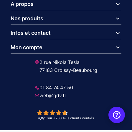
expand_more
A propos
expand_more
Nos produits
expand_more
Infos et contact
expand_more
Mon compte
2 rue Nikola Tesla
77183 Croissy-Beaubourg
01 84 74 47 50
web@gdv.fr