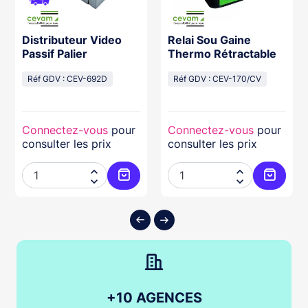
Distributeur Video
Relai Sou Gaine
Passif Palier
Thermo Rétractable
Réf GDV : CEV-692D
Réf GDV : CEV-170/CV
Connectez-vous
pour
Connectez-vous
pour
consulter les prix
consulter les prix




ter au panier
Ajouter au panier
Ajouter
+10 AGENCES