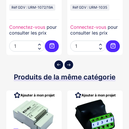
Intégré
Réf GDV : URM-1072/19A
Réf GDV : URM-1035
Connectez-vous
pour
Connectez-vous
pour
consulter les prix
consulter les prix




ter au panier
Ajouter au panier
Ajouter
Produits de la même catégorie
Ajouter à mon projet
Ajouter à mon projet