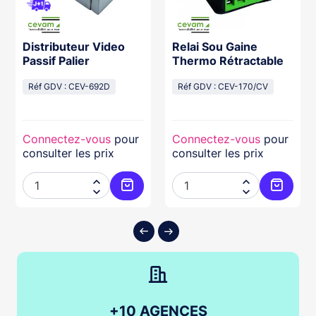
Distributeur Video
Relai Sou Gaine
Passif Palier
Thermo Rétractable
Réf GDV : CEV-692D
Réf GDV : CEV-170/CV
Connectez-vous
pour
Connectez-vous
pour
consulter les prix
consulter les prix




ter au panier
Ajouter au panier
Ajouter
+10 AGENCES