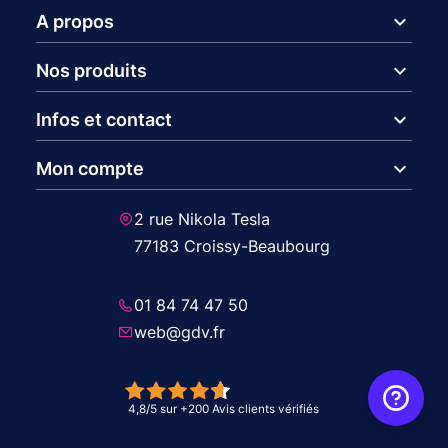
expand_more
A propos
expand_more
Nos produits
expand_more
Infos et contact
expand_more
Mon compte
2 rue Nikola Tesla
77183 Croissy-Beaubourg
01 84 74 47 50
web@gdv.fr