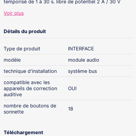
temporisé de 1 à 30 s. libre de potentiel 2 A / 30 V
max.
Voir plus
• Dimensions (H x L x P) : 78,6 x 129 x 25 mm.
• Pour l'installation d'une plaque de rue conforme à la
loi accessibilité, assembler les modules
Détails du produit
1072/5+1072/5H.
Type de produit
INTERFACE
modèle
module audio
technique d'installation
système bus
compatible avec les
appareils de correction
OUI
auditive
nombre de boutons de
18
sonnette
Téléchargement