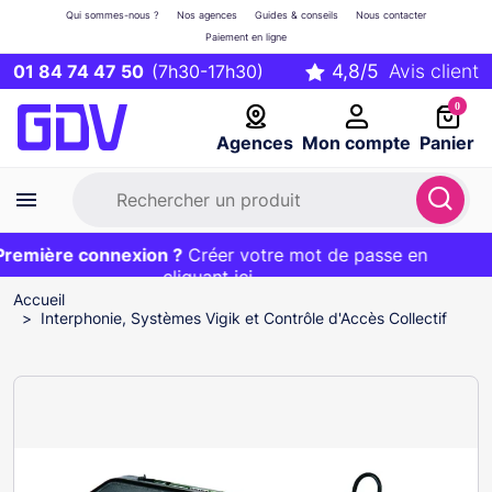
Qui sommes-nous ?
Nos agences
Guides & conseils
Nous contacter
Paiement en ligne
01 84 74 47 50
(7h30-17h30)
0
Agences
Mon compte
Panier
emière connexion ?
Première commande ?
EXCLU WEB :
Créer votre mot de passe en
20€ OFFERT sur votre panier
et livraison 24/48h gratuite avec le code
cliquant ici
BIENVENUE
Accueil
Interphonie, Systèmes Vigik et Contrôle d'Accès Collectif