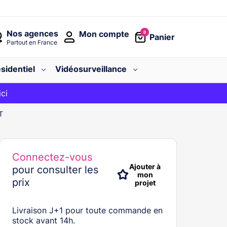
Nos agences
Mon compte
0
Panier
Partout en France
sidentiel
Vidéosurveillance
avec le code
ici
BIENVENUE
T
Connectez-vous
Ajouter à
pour consulter les
mon
prix
projet
Livraison J+1 pour toute commande en
stock avant 14h.