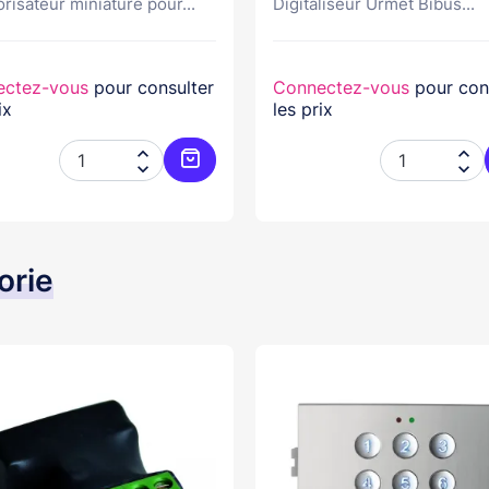
isateur miniature pour...
Digitaliseur Urmet Bibus...
ectez-vous
pour consulter
Connectez-vous
pour con
ix
les prix




er
Ajouter au panier
orie