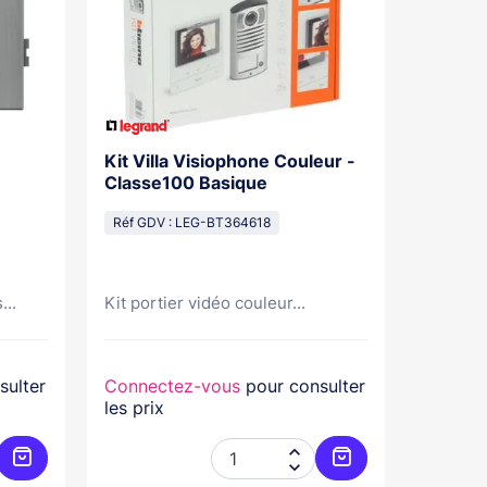
Kit Villa Visiophone Couleur -
Kit Por
Classe100 Basique
Mains L
Pose Sa
Réf GDV : LEG-BT364618
Réf GDV
...
Kit portier vidéo couleur...
Kit port
sulter
Connectez-vous
pour consulter
Connec
les prix
les prix


Ajouter au panier
Ajouter au panier