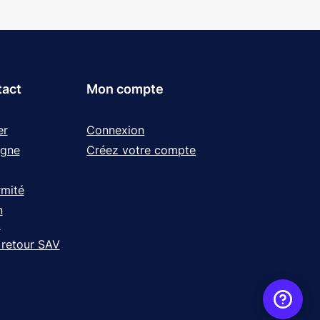
tact
Mon compte
er
Connexion
igne
Créez votre compte
rmité
n
t
 retour SAV