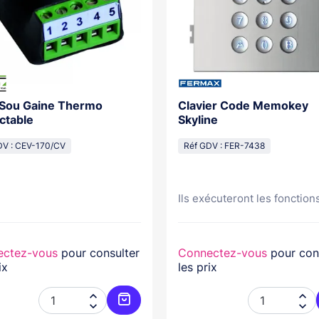
 Sou Gaine Thermo
Clavier Code Memokey
ctable
Skyline
DV : CEV-170/CV
Réf GDV : FER-7438
Ils exécuteront les fonctions
ectez-vous
pour consulter
Connectez-vous
pour con
ix
les prix




er
Ajouter au panier