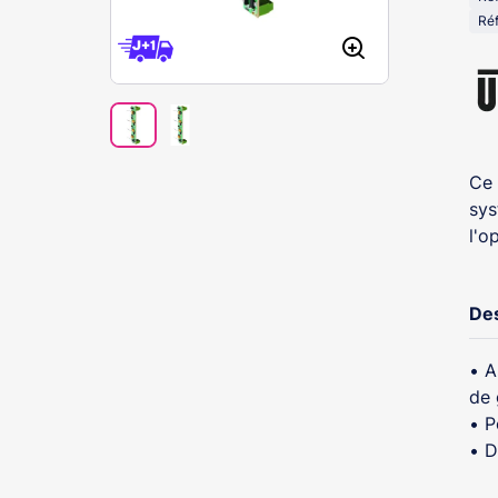
Réf
Ce 
sys
l'o
Des
• A
de 
• P
• D