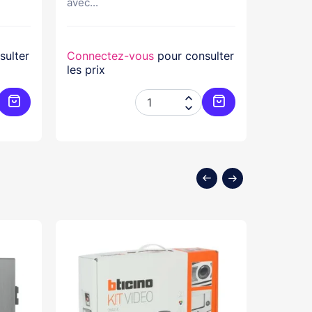
avec...
Cette al
sulter
Connectez-vous
pour consulter
Connec
les prix
les prix


Ajouter au panier
Ajouter au panier