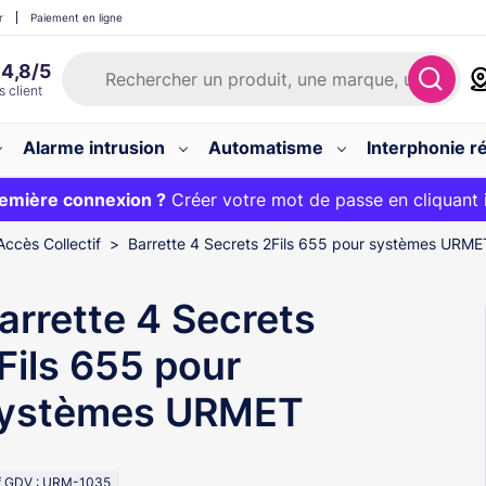
r
Paiement en ligne
Alarme intrusion
Automatisme
Interphonie ré
 :
emière connexion ?
20€ OFFERT sur votre panier et livraison 24/48h gratuite 
Créer votre mot de passe en cliquant 
Accès Collectif
Barrette 4 Secrets 2Fils 655 pour systèmes URME
arrette 4 Secrets
Fils 655 pour
ystèmes URMET
f GDV : URM-1035