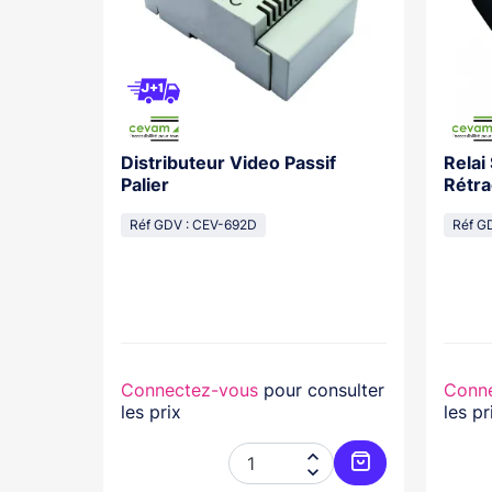
Distributeur Video Passif
Relai
os With
Palier
Rétra
cal
Réf GDV : CEV-692D
Réf G
lasse...
nsulter
Connectez-vous
pour consulter
Conn
les prix
les pr




Ajouter au panier
Ajouter au pani