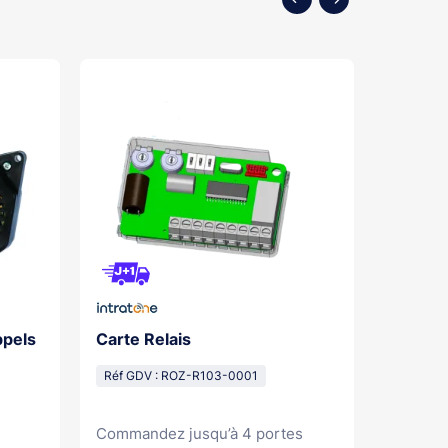
ppels
Carte Relais
Alimen
12V/Vcc
Réf GDV : ROZ-R103-0001
Réf GDV
Commandez jusqu’à 4 portes