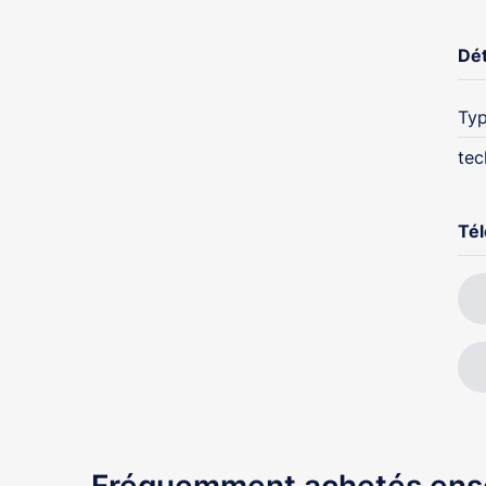
Dét
Typ
tec
Té