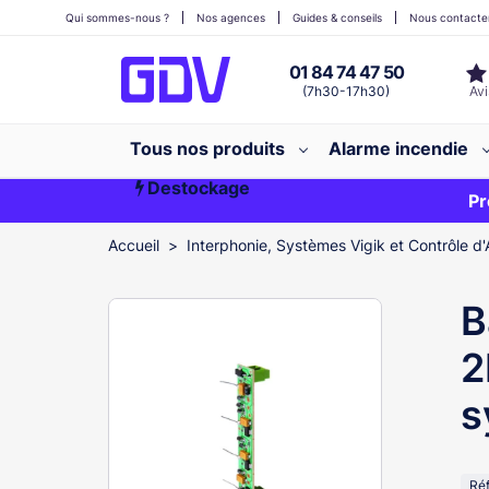
Qui sommes-nous ?
Nos agences
Guides & conseils
Nous contacte
01 84 74 47 50
(7h30-17h30)
Tous nos produits
Alarme incendie
Destockage
Première commande ?
EXCLU WEB
Pr
Accueil
Interphonie, Systèmes Vigik et Contrôle d'
B
2
s
Ré