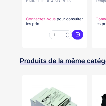
.
BARRETTE DE 4 SECRETS
Tempor
nsulter
Connectez-vous
pour consulter
Conn
les prix
les pr




Ajouter au panier
Ajouter au pani
Produits de la même catég