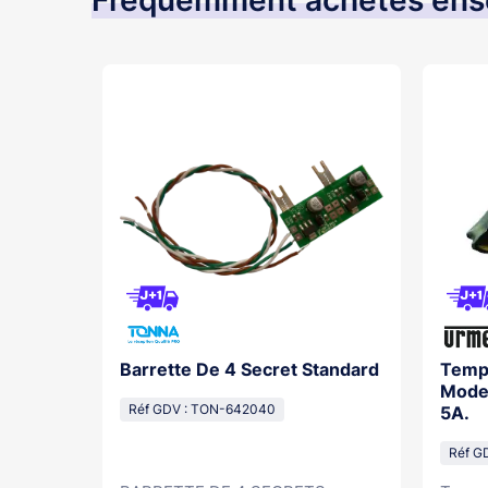
Fréquemment achetés en
Barrette De 4 Secret Standard
Tempo
k+,
Modes
Réf GDV : TON-642040
5A.
S1P
Réf G