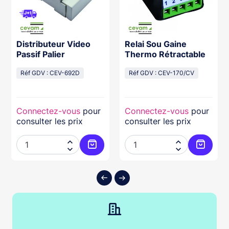
Distributeur Video
Relai Sou Gaine
Passif Palier
Thermo Rétractable
Réf GDV : CEV-692D
Réf GDV : CEV-170/CV
Connectez-vous
pour
Connectez-vous
pour
consulter les prix
consulter les prix




ter au panier
Ajouter au panier
Ajouter