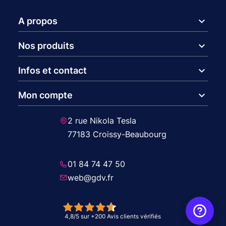
expand_more
A propos
expand_more
Nos produits
expand_more
Infos et contact
expand_more
Mon compte
2 rue Nikola Tesla
77183 Croissy-Beaubourg
01 84 74 47 50
web@gdv.fr