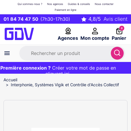
Qui sommes-nous ?
Nos agences
Guides & conseils
Nous contacter
Paiement en ligne
01 84 74 47 50
(7h30-17h30)
0
Agences
Mon compte
Panier
remière connexion ?
Première commande ?
EXCLU WEB :
Créer votre mot de passe en
20€ OFFERT sur votre panier
et livraison 24/48h gratuite avec le code
cliquant ici
BIENVENUE
Accueil
Interphonie, Systèmes Vigik et Contrôle d'Accès Collectif