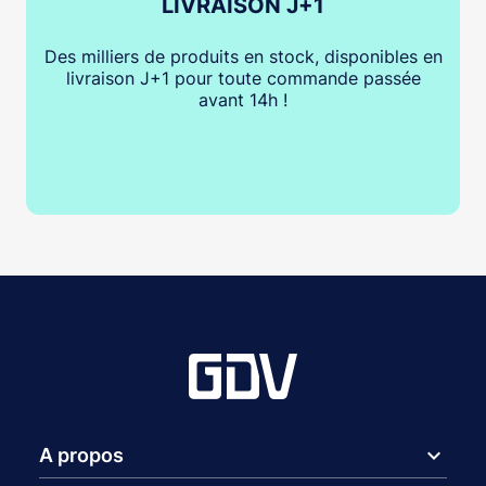
LIVRAISON J+1
Des milliers de produits en stock, disponibles en
livraison J+1 pour toute commande passée
avant 14h !
expand_more
A propos