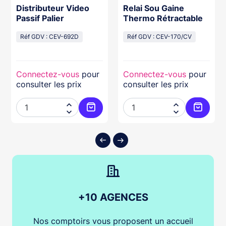
Distributeur Video
Relai Sou Gaine
Passif Palier
Thermo Rétractable
Réf GDV : CEV-692D
Réf GDV : CEV-170/CV
Connectez-vous
pour
Connectez-vous
pour
consulter les prix
consulter les prix




ter au panier
Ajouter au panier
Ajouter
+10 AGENCES
Nos comptoirs vous proposent un accueil