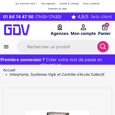
Qui sommes-nous ?
Nos agences
Guides & conseils
Nous contacter
Paiement en ligne
01 84 74 47 50
(7h30-17h30)
0
Agences
Mon compte
Panier
Première connexion ?
Première commande ?
EXCLU WEB :
Créer votre mot de passe en
20€ OFFERT sur votre panier
et livraison 24/48h gratuite avec le code
cliquant ici
BIENVENUE
Accueil
Interphonie, Systèmes Vigik et Contrôle d'Accès Collectif