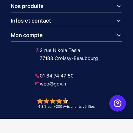
expand_more
Nos produits
expand_more
Infos et contact
expand_more
Mon compte
2 rue Nikola Tesla
77183 Croissy-Beaubourg
01 84 74 47 50
web@gdv.fr
© 2026 GDV - À vos côtés, de l'étude à l'installation. Tous droits réservés -