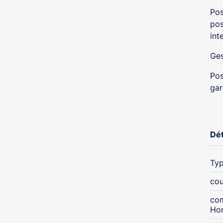
Pos
pos
int
Ges
Pos
ga
Dét
Typ
cou
com
Ho