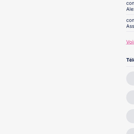
com
Ale
com
Ass
Voi
Té