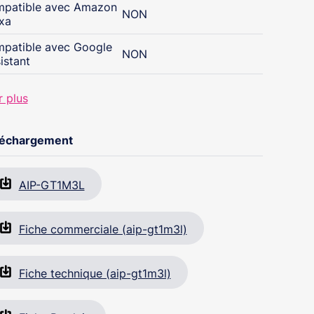
patible avec Amazon
NON
xa
patible avec Google
NON
istant
r plus
léchargement
AIP-GT1M3L
Fiche commerciale (aip-gt1m3l)
Fiche technique (aip-gt1m3l)