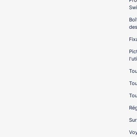
Pro
Swi
Boî
des
Fix
Pic
l'ut
Tou
Tou
Tou
Rég
Sur
Voy