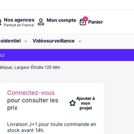
Nos agences
Mon compte
0
Panier
Partout en France
sidentiel
Vidéosurveillance
avec le code
ici
BIENVENUE
étique, Largeur Étroite 125 Mm
Connectez-vous
Ajouter à
pour consulter les
mon
prix
projet
Livraison J+1 pour toute commande en
stock avant 14h.