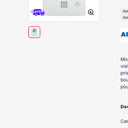
Ré
Réf
Mon
vis
pri
bou
pou
Des
Car