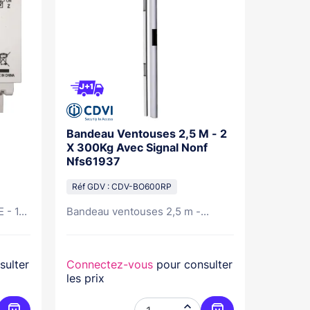
Bandeau Ventouses 2,5 M - 2
Platine
X 300Kg Avec Signal Nonf
2Voice
Nfs61937
T25 - I
Réf GDV : CDV-BO600RP
Réf GDV
- 1...
Bandeau ventouses 2,5 m -...
Platine 
sulter
Connectez-vous
pour consulter
Connec
les prix
les prix
