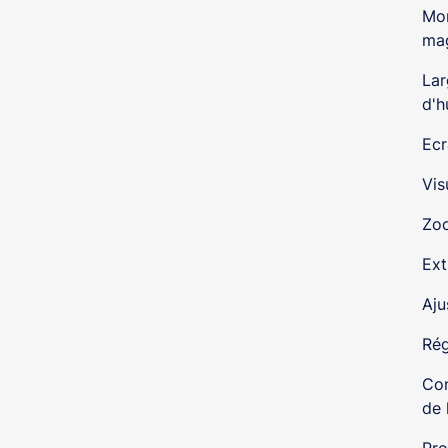
Mon
ma
Lar
d'h
Ecr
Vis
Zoo
Ext
Aju
Rég
Con
de 