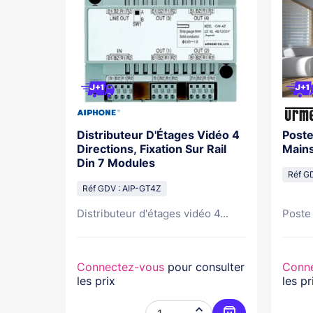
ties
Distributeur D'Étages Vidéo 4
Poste
 URMET
Directions, Fixation Sur Rail
Mains
Din 7 Modules
Réf G
Réf GDV : AIP-GT4Z
Distributeur d'étages vidéo 4...
Poste 
nsulter
Connectez-vous
pour consulter
Conn
les prix
les pr

