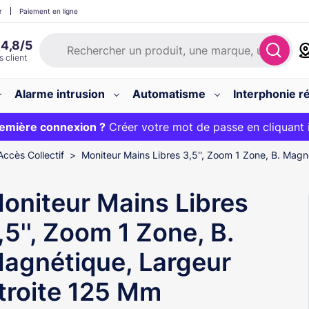
r
Paiement en ligne
Alarme intrusion
Automatisme
Interphonie ré
 :
emière connexion ?
20€ OFFERT sur votre panier et livraison 24/48h gratuite 
Créer votre mot de passe en cliquant 
Accès Collectif
Moniteur Mains Libres 3,5'', Zoom 1 Zone, B. Magn
oniteur Mains Libres
,5'', Zoom 1 Zone, B.
agnétique, Largeur
troite 125 Mm