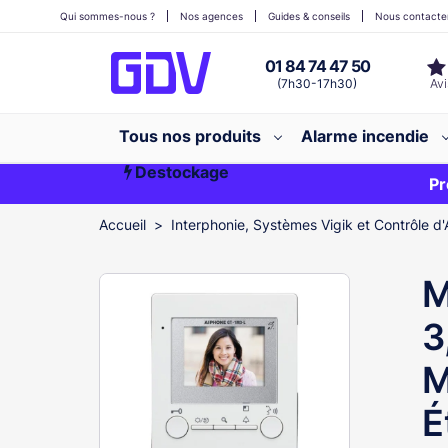
Qui sommes-nous ?
Nos agences
Guides & conseils
Nous contacte
01 84 74 47 50
(7h30-17h30)
Tous nos produits
Alarme incendie
Destockage
Première commande ?
EXCLU WEB
Pr
Accueil
Interphonie, Systèmes Vigik et Contrôle d'
M
3
M
É