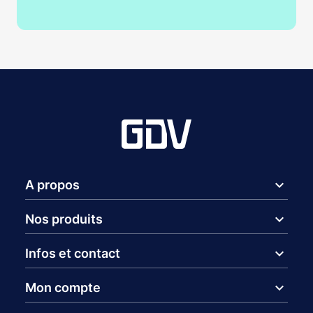
expand_more
A propos
expand_more
Nos produits
expand_more
Infos et contact
expand_more
Mon compte