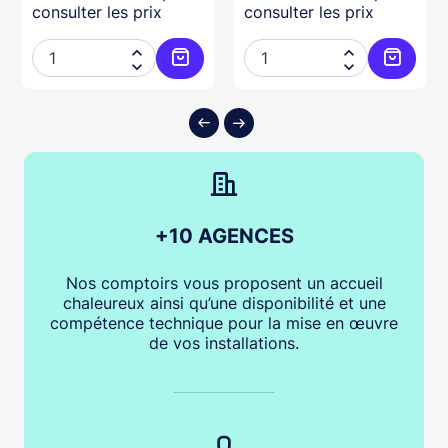
consulter les prix
consulter les prix




ter au panier
Ajouter au panier
Ajouter
+10 AGENCES
Nos comptoirs vous proposent un accueil
chaleureux ainsi qu’une disponibilité et une
compétence technique pour la mise en œuvre
de vos installations.