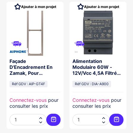
Ajouter à mon projet
Ajouter à mon projet
Façade
Alimentation
D'Encadrement En
Modulaire 60W -
Zamak, Pour
12V/Vcc 4,5A Filtrée
Installation De 4
Régulée
Modules Gt
Réf GDV : AIP-GT4F
Réf GDV : DIA-A900
Connectez-vous
pour
Connectez-vous
pour
consulter les prix
consulter les prix




ter au panier
Ajouter au panier
Ajouter