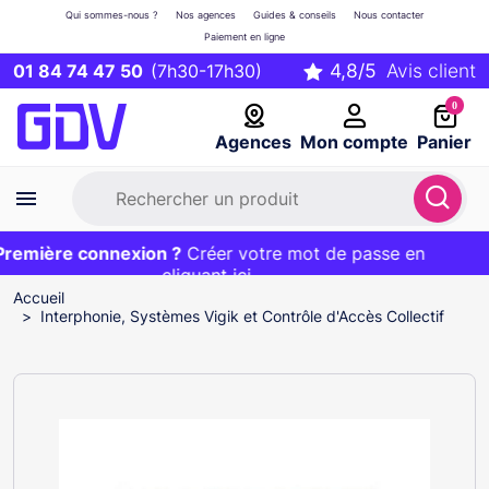
Qui sommes-nous ?
Nos agences
Guides & conseils
Nous contacter
Paiement en ligne
01 84 74 47 50
(7h30-17h30)
0
Agences
Mon compte
Panier
emière connexion ?
Première commande ?
EXCLU WEB :
Créer votre mot de passe en
20€ OFFERT sur votre panier
et livraison 24/48h gratuite avec le code
cliquant ici
BIENVENUE
Accueil
Interphonie, Systèmes Vigik et Contrôle d'Accès Collectif