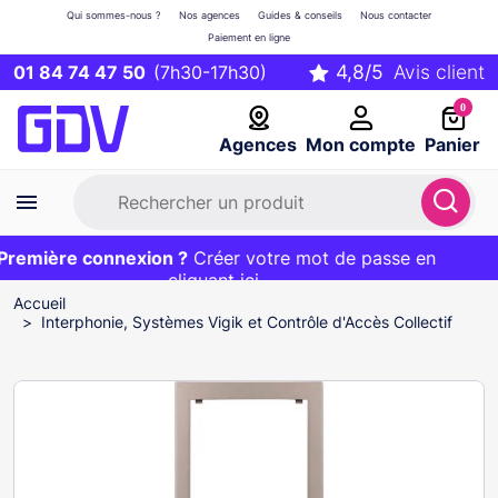
Qui sommes-nous ?
Nos agences
Guides & conseils
Nous contacter
Paiement en ligne
01 84 74 47 50
(7h30-17h30)
0
Agences
Mon compte
Panier
emière connexion ?
Première commande ?
EXCLU WEB :
Créer votre mot de passe en
20€ OFFERT sur votre panier
et livraison 24/48h gratuite avec le code
cliquant ici
BIENVENUE
Accueil
Interphonie, Systèmes Vigik et Contrôle d'Accès Collectif