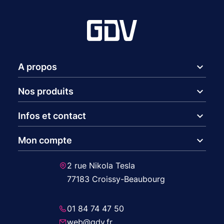
expand_more
A propos
expand_more
Nos produits
expand_more
Infos et contact
expand_more
Mon compte
2 rue Nikola Tesla
77183 Croissy-Beaubourg
01 84 74 47 50
web@gdv.fr