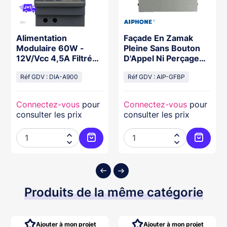
Alimentation
Façade En Zamak
Modulaire 60W -
Pleine Sans Bouton
12V/Vcc 4,5A Filtrée
D'Appel Ni Perçage
Régulée
Pour Modulaire Gt
Réf GDV : DIA-A900
Réf GDV : AIP-GFBP
Connectez-vous
pour
Connectez-vous
pour
consulter les prix
consulter les prix




ter au panier
Ajouter au panier
Ajouter
Produits de la même catégorie
Ajouter à mon projet
Ajouter à mon projet