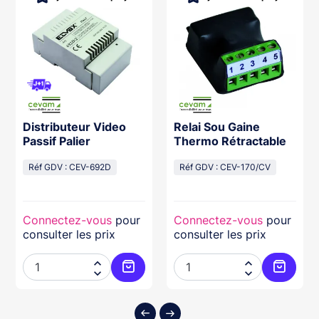
Distributeur Video
Relai Sou Gaine
Passif Palier
Thermo Rétractable
Réf GDV : CEV-692D
Réf GDV : CEV-170/CV
Connectez-vous
pour
Connectez-vous
pour
consulter les prix
consulter les prix




ter au panier
Ajouter au panier
Ajouter