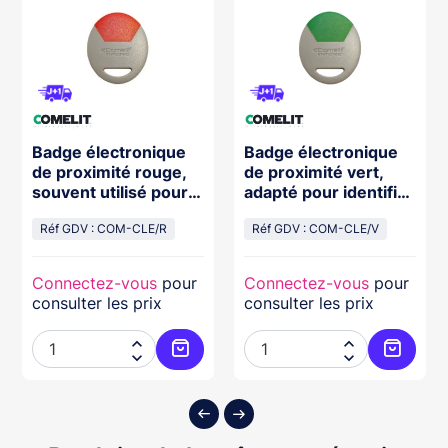
Badge électronique
Badge électronique
de proximité rouge,
de proximité vert,
souvent utilisé pour
adapté pour identifier
les utilisateurs
rapidement une
Réf GDV : COM-CLE/R
Réf GDV : COM-CLE/V
Connectez-vous
pour
Connectez-vous
pour
consulter les prix
consulter les prix




ter au panier
Ajouter au panier
Ajouter