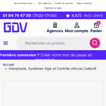
Qui sommes-nous ?
Nos agences
Guides & conseils
Nous contacter
Paiement en ligne
01 84 74 47 50
(7h30-17h30)
0
Agences
Mon compte
Panier
emière connexion ?
Première commande ?
EXCLU WEB :
Créer votre mot de passe en
20€ OFFERT sur votre panier
et livraison 24/48h gratuite avec le code
cliquant ici
BIENVENUE
Accueil
Interphonie, Systèmes Vigik et Contrôle d'Accès Collectif