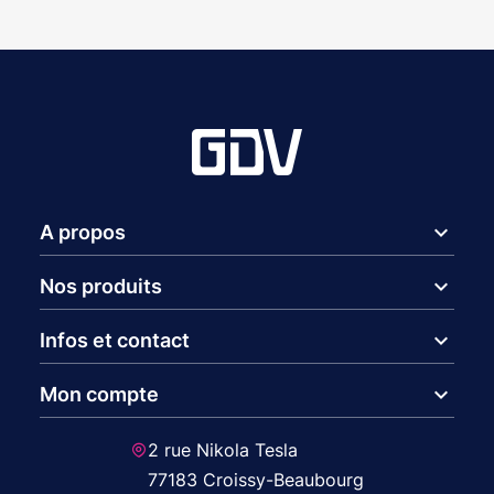
expand_more
A propos
expand_more
Nos produits
expand_more
Infos et contact
expand_more
Mon compte
2 rue Nikola Tesla
77183 Croissy-Beaubourg