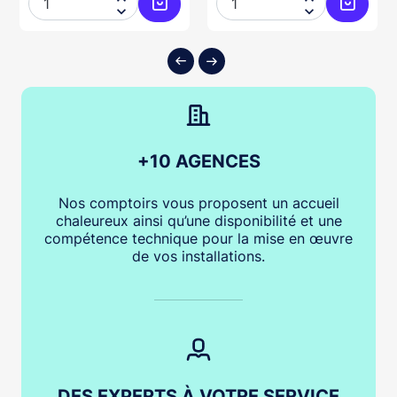


ter au panier
Ajouter au panier
Ajouter
+10 AGENCES
Nos comptoirs vous proposent un accueil
chaleureux ainsi qu’une disponibilité et une
compétence technique pour la mise en œuvre
de vos installations.
DES EXPERTS À VOTRE SERVICE