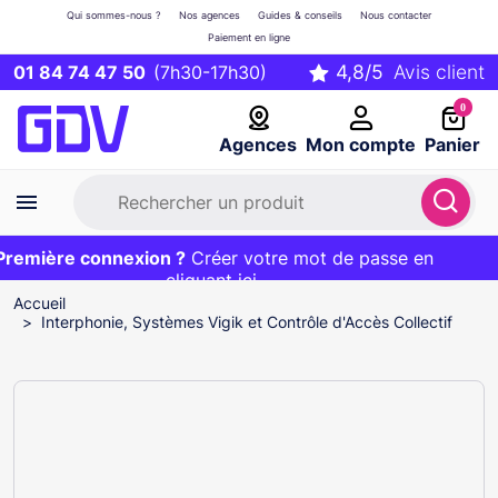
Qui sommes-nous ?
Nos agences
Guides & conseils
Nous contacter
Paiement en ligne
01 84 74 47 50
(7h30-17h30)
0
Agences
Mon compte
Panier
emière connexion ?
Première commande ?
EXCLU WEB :
Créer votre mot de passe en
20€ OFFERT sur votre panier
et livraison 24/48h gratuite avec le code
cliquant ici
BIENVENUE
Accueil
Interphonie, Systèmes Vigik et Contrôle d'Accès Collectif