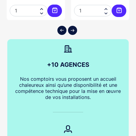




ter au panier
Ajouter au panier
Ajouter
+10 AGENCES
Nos comptoirs vous proposent un accueil
chaleureux ainsi qu’une disponibilité et une
compétence technique pour la mise en œuvre
de vos installations.