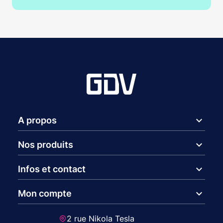
expand_more
A propos
expand_more
Nos produits
expand_more
Infos et contact
expand_more
Mon compte
2 rue Nikola Tesla