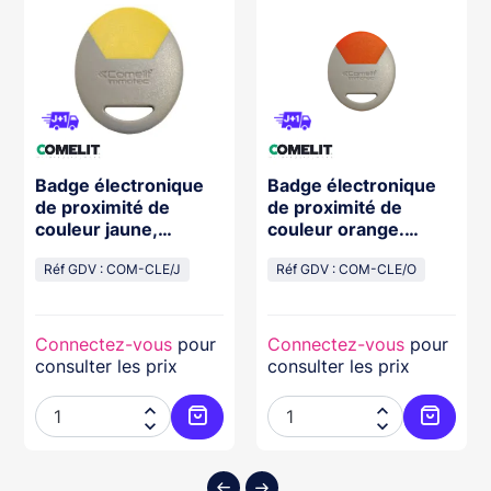
Badge électronique
Badge électronique
de proximité de
de proximité de
couleur jaune,
couleur orange.
destiné aux
Permet une
utilisateurs ou
Réf GDV : COM-CLE/J
identification
Réf GDV : COM-CLE/O
Connectez-vous
pour
Connectez-vous
pour
consulter les prix
consulter les prix




ter au panier
Ajouter au panier
Ajouter