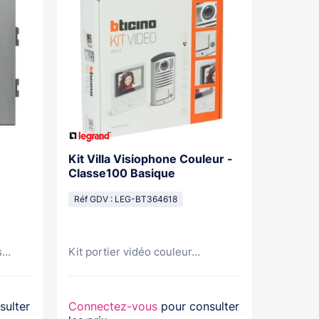
Kit Villa Visiophone Couleur -
Kit Por
Classe100 Basique
Mains L
Pose Sa
Réf GDV : LEG-BT364618
Réf GDV
...
Kit portier vidéo couleur...
Kit port
sulter
Connectez-vous
pour consulter
Connec