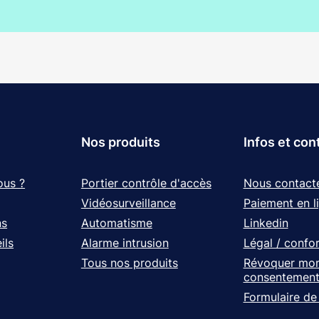
Nos produits
Infos et con
ous ?
Portier contrôle d'accès
Nous contact
Vidéosurveillance
Paiement en l
ns
Automatisme
Linkedin
ils
Alarme intrusion
Légal / confo
Tous nos produits
Révoquer mo
consentemen
Formulaire de