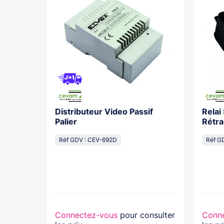
Distributeur Video Passif
Relai
os With
Palier
Rétra
cal
Réf GDV : CEV-692D
Réf G
lasse...
nsulter
Connectez-vous
pour consulter
Conn