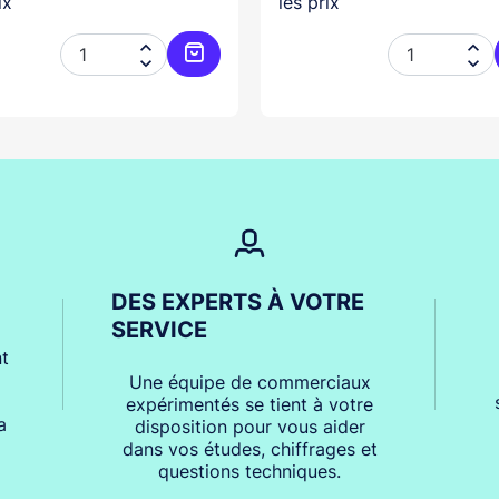
ix
les prix




er
Ajouter au panier
DES EXPERTS À VOTRE
SERVICE
t
Une équipe de commerciaux
expérimentés se tient à votre
a
disposition pour vous aider
dans vos études, chiffrages et
questions techniques.