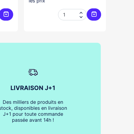
les prix
les prix


Ajouter au panier
Ajouter au panier
LIVRAISON J+1
Des milliers de produits en
stock, disponibles en livraison
J+1 pour toute commande
passée avant 14h !