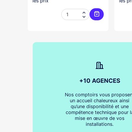
les prix
les pr




Ajouter au panier
Ajouter au pani
+10 AGENCES
Nos comptoirs vous proposen
un accueil chaleureux ainsi
qu’une disponibilité et une
compétence technique pour l
mise en œuvre de vos
installations.