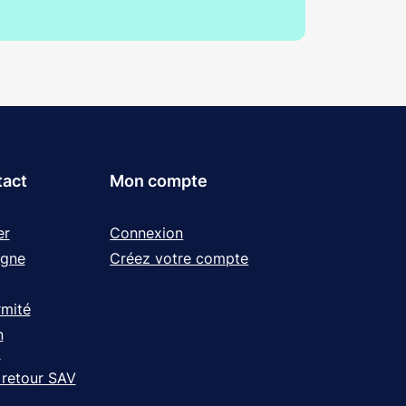
tact
Mon compte
er
Connexion
igne
Créez votre compte
rmité
n
t
 retour SAV