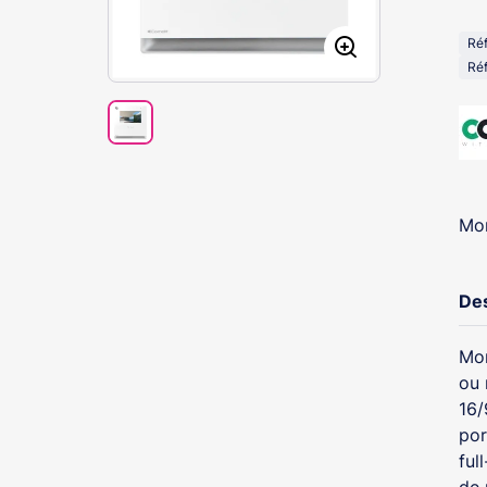
Ré
Ré
Mon
Des
Mon
ou 
16/
por
ful