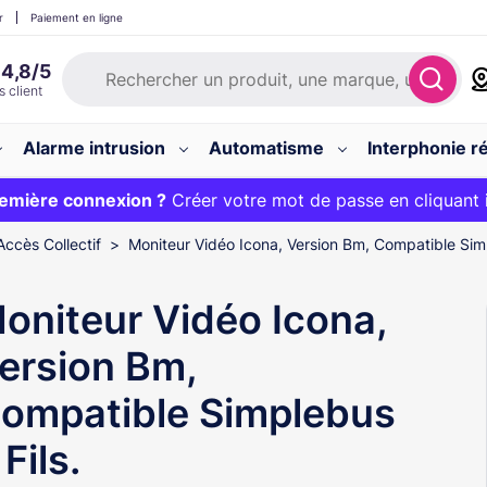
r
Paiement en ligne
Alarme intrusion
Automatisme
Interphonie ré
 :
emière connexion ?
20€ OFFERT sur votre panier et livraison 24/48h gratuite 
Créer votre mot de passe en cliquant 
Accès Collectif
Moniteur Vidéo Icona, Version Bm, Compatible Simp
oniteur Vidéo Icona,
ersion Bm,
ompatible Simplebus
 Fils.