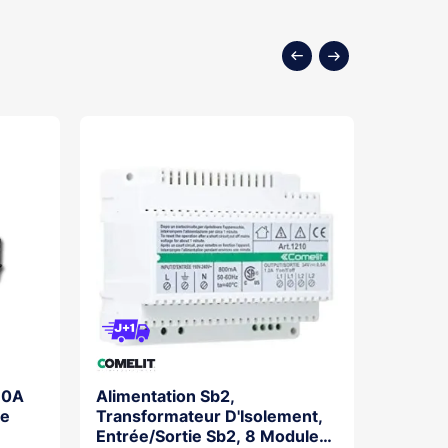
10A
Alimentation Sb2,
Série U
De
Transformateur D'Isolement,
Audio/
Entrée/Sortie Sb2, 8 Modules
Simple