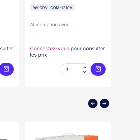
Din
Angle, 
Réf GDV : COM-1210A
Réf GDV
.
Alimentation avec...
Module a
sulter
Connectez-vous
pour consulter
Connec
les prix
les prix


Ajouter au panier
Ajouter au panier