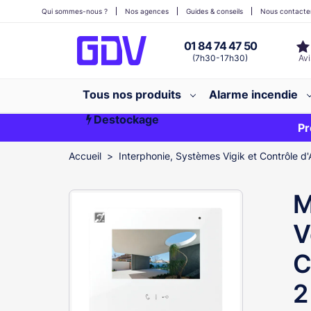
Qui sommes-nous ?
Nos agences
Guides & conseils
Nous contacte
01 84 74 47 50
(7h30-17h30)
Tous nos produits
Alarme incendie
Destockage
Première commande ?
EXCLU WEB
Pr
Accueil
Interphonie, Systèmes Vigik et Contrôle d'
M
V
C
2