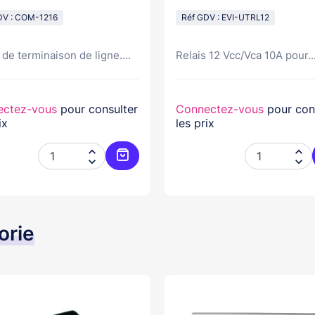
DV : COM-1216
Réf GDV : EVI-UTRL12
de terminaison de ligne....
Relais 12 Vcc/Vca 10A pour..
ectez-vous
pour consulter
Connectez-vous
pour con
ix
les prix




er
Ajouter au panier
orie