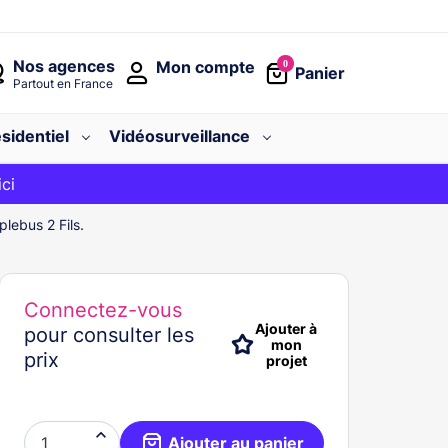
Nos agences
Mon compte
0
Panier
Partout en France
sidentiel
Vidéosurveillance
avec le code
ici
BIENVENUE
lebus 2 Fils.
Connectez-vous
Ajouter à
pour consulter les
mon
prix
projet

Ajouter au panier