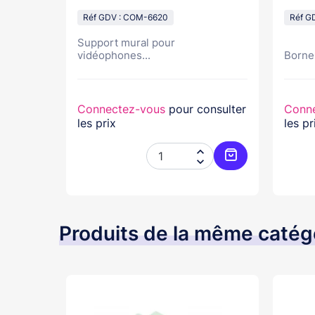
Réf GDV : COM-6620
Réf G
Support mural pour
vidéophones...
Borne 
nsulter
Connectez-vous
pour consulter
Conn
les prix
les pr




Ajouter au panier
Ajouter au pani
Produits de la même catég