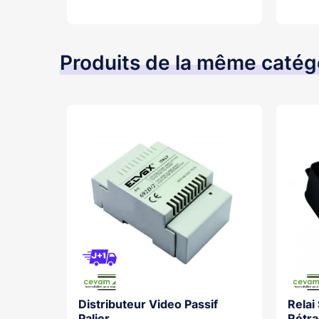
Ajouter au panier
Ajouter au pani
Produits de la même catég
Distributeur Video Passif
Relai
os With
Palier
Rétra