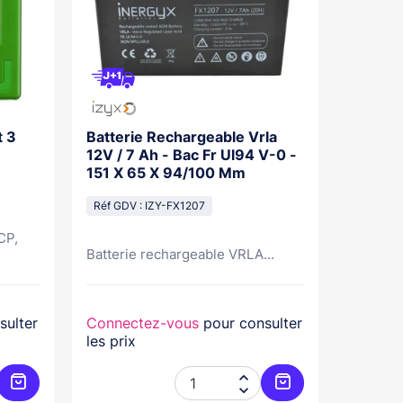
t 3
Batterie Rechargeable Vrla
Alimen
12V / 7 Ah - Bac Fr Ul94 V-0 -
230V Ac
151 X 65 X 94/100 Mm
- 173 
Réf GDV : IZY-FX1207
Réf GDV
CP,
Batterie rechargeable VRLA...
Alimenta
sulter
Connectez-vous
pour consulter
Connec
les prix
les prix

