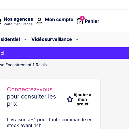
Nos agences
Mon compte
0
Panier
Partout en France
sidentiel
Vidéosurveillance
avec le code
ici
BIENVENUE
se Encastrement 1 Relais
Connectez-vous
Ajouter à
pour consulter les
mon
prix
projet
Livraison J+1 pour toute commande en
stock avant 14h.