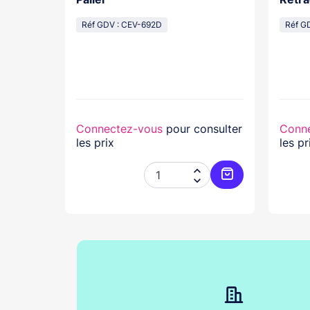
cal
Réf GDV : CEV-692D
Réf G
lasse...
nsulter
Connectez-vous
pour consulter
Conn
les prix
les pr




Ajouter au panier
Ajouter au pani