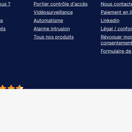
ous ?
Portier contrôle d'accès
Nous contact
Vidéosurveillance
Paiement en l
ns
Automatisme
Linkedin
ils
Alarme intrusion
Légal / confo
Tous nos produits
Révoquer mo
consentemen
Formulaire de
- À vos côtés, de l'étude à l'installation. Tous droits réservés - Réalisation Ag