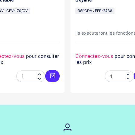
DV : CEV-170/CV
Réf GDV : FER-7438
Ils exécuteront les fonctions
ectez-vous
pour consulter
Connectez-vous
pour con
ix
les prix




er
Ajouter au panier