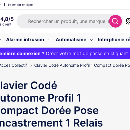
r
Paiement en ligne
Alarme intrusion
Automatisme
Interphonie ré
 :
emière connexion ?
20€ OFFERT sur votre panier et livraison 24/48h gratuite 
Créer votre mot de passe en cliquant 
Accès Collectif
Clavier Codé Autonome Profil 1 Compact Dorée Po
lavier Codé
utonome Profil 1
ompact Dorée Pose
ncastrement 1 Relais