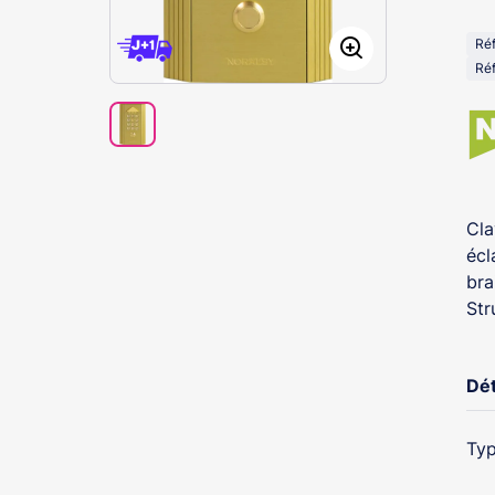
Ré
Réf
Cla
écl
bra
Str
Dét
Typ