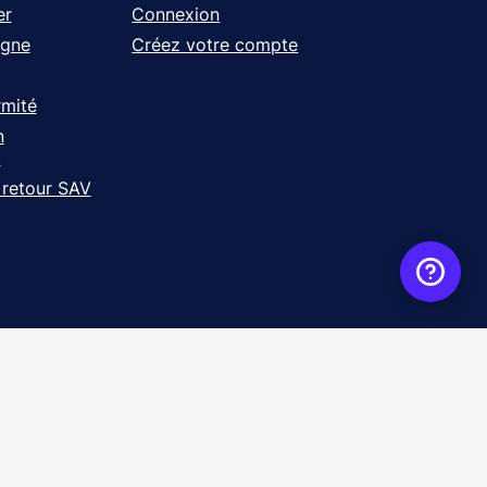
er
Connexion
igne
Créez votre compte
rmité
n
t
 retour SAV
ence
WebXY