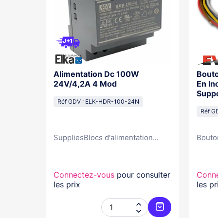
V DC
Alimentation Dc 100W
Bouto
24V/4,2A 4 Mod
En In
Suppo
TC
Réf GDV : ELK-HDR-100-24N
Réf G
SuppliesBlocs d'alimentation...
Bouton
nsulter
Connectez-vous
pour consulter
Conn
les prix
les pr



