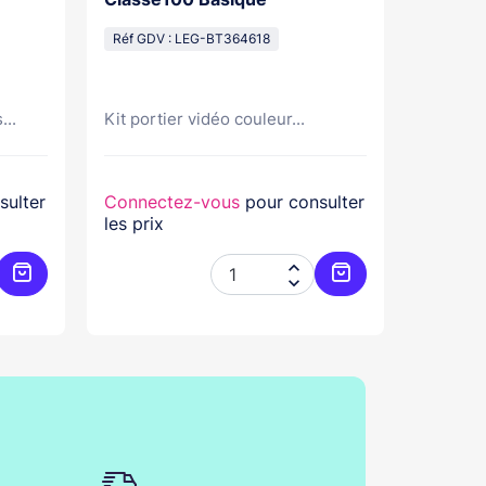
Pose Sa
Réf GDV : LEG-BT364618
Réf GDV
...
Kit portier vidéo couleur...
Kit port
sulter
Connectez-vous
pour consulter
Connec
les prix
les prix


Ajouter au panier
Ajouter au panier