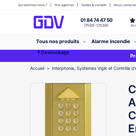
Qui sommes-nous ?
Nos agences
Guides & conseils
Nous contacte
01 84 74 47 50
(7h30-17h30)
Tous nos produits
Alarme incendie
Destockage
Première commande ?
EXCLU WEB
Pr
Accueil
Interphonie, Systèmes Vigik et Contrôle d'
C
A
C
E