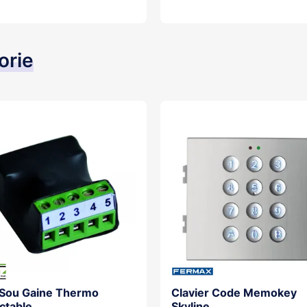
er
Ajouter au panier
orie
 Sou Gaine Thermo
Clavier Code Memokey
ctable
Skyline