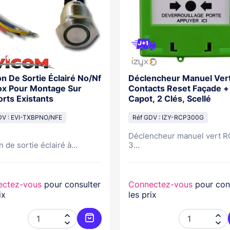
n De Sortie Éclairé No/Nf
Déclencheur Manuel Ver
ox Pour Montage Sur
Contacts Reset Façade +
rts Existants
Capot, 2 Clés, Scellé
DV : EVI-TXBPNO/NFE
Réf GDV : IZY-RCP300G
Déclencheur manuel vert R
 de sortie éclairé à...
3...
ectez-vous
pour consulter
Connectez-vous
pour con
ix
les prix



