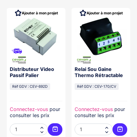
Ajouter à mon projet
Ajouter à mon projet
Distributeur Video
Relai Sou Gaine
Passif Palier
Thermo Rétractable
Réf GDV : CEV-692D
Réf GDV : CEV-170/CV
Connectez-vous
pour
Connectez-vous
pour
consulter les prix
consulter les prix




ter au panier
Ajouter au panier
Ajouter