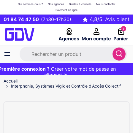
Qui sommes-nous ?
Nos agences
Guides & conseils
Nous contacter
Paiement en ligne
01 84 74 47 50
(7h30-17h30)
0
Agences
Mon compte
Panier
emière connexion ?
Première commande ?
EXCLU WEB :
Créer votre mot de passe en
20€ OFFERT sur votre panier
et livraison 24/48h gratuite avec le code
cliquant ici
BIENVENUE
Accueil
Interphonie, Systèmes Vigik et Contrôle d'Accès Collectif