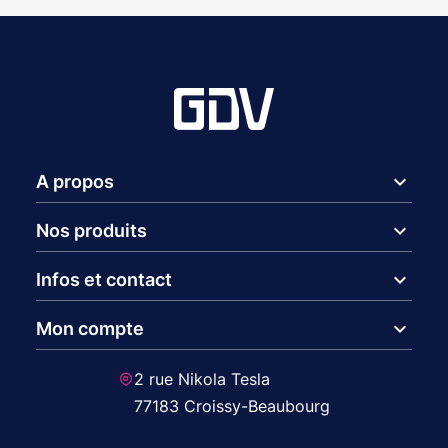
expand_more
A propos
expand_more
Nos produits
expand_more
Infos et contact
expand_more
Mon compte
2 rue Nikola Tesla
77183 Croissy-Beaubourg