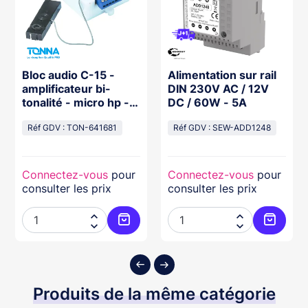
Bloc audio C-15 -
Alimentation sur rail
amplificateur bi-
DIN 230V AC / 12V
tonalité - micro hp -
DC / 60W - 5A
platine de rue audio N
Réf GDV : TON-641681
Réf GDV : SEW-ADD1248
Connectez-vous
pour
Connectez-vous
pour
consulter les prix
consulter les prix




ter au panier
Ajouter au panier
Ajouter
Produits de la même catégorie